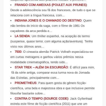
FRANGO COM AMEIXAS (POULET AUX PRUNES)
:
Desde a adolescência sou fã dos franceses, de tudo o que se
relaciona com a língua francesa, com...
INDIANA JONES E O CHAMADO DO DESTINO
: Quem
não lembra do início da saga, com o filme de 1981 Os
caçadores da arca perdida e...
LA SENDA
: Um thriller espanhol, na acepção do termo
(suspense, quase terror, com alguma ação/aventura). Tenho
visto nos últimos anos...
7500
: O cineasta alemão Patrick Vollrath especializou-se
em curtas metragens e ganhou vários prêmios nessa
modalidade cinematográfica, tendo sido...
STAR TREK – ALÉM DA ESCURIDÃO
: É difícil para mim,
fã da série antiga, comparar essa turma nova do Jornada
das Estrelas, principalmente com...
PROMETHEUS
: Para quem gosta do gênero ficção-
científica, uma bela e majestosa obra e que inclusive permite
filosofar bastante sobre...
CONTRA O TEMPO (SOURCE CODE)
: Jack Gyllenhaal
estrela este filme de ficção científica (2011) que une um