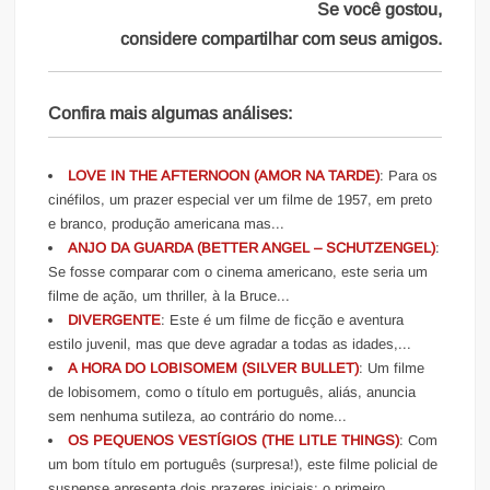
Se você gostou,
considere compartilhar com seus amigos.
Confira mais algumas análises:
LOVE IN THE AFTERNOON (AMOR NA TARDE)
: Para os
cinéfilos, um prazer especial ver um filme de 1957, em preto
e branco, produção americana mas...
ANJO DA GUARDA (BETTER ANGEL – SCHUTZENGEL)
:
Se fosse comparar com o cinema americano, este seria um
filme de ação, um thriller, à la Bruce...
DIVERGENTE
: Este é um filme de ficção e aventura
estilo juvenil, mas que deve agradar a todas as idades,...
A HORA DO LOBISOMEM (SILVER BULLET)
: Um filme
de lobisomem, como o título em português, aliás, anuncia
sem nenhuma sutileza, ao contrário do nome...
OS PEQUENOS VESTÍGIOS (THE LITLE THINGS)
: Com
um bom título em português (surpresa!), este filme policial de
suspense apresenta dois prazeres iniciais: o primeiro...