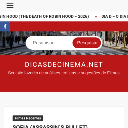
Skip
to
N HOOD (THE DEATH OF ROBIN HOOD – 2026)
DIA D – O DIA 
content
FaceBook
Search
DICASDECINEMA.NET
Seu site favorito de análises, críticas e sugestões de Filmes
Filmes Recentes
SOFIA (ASSASSIN´S BULLET)