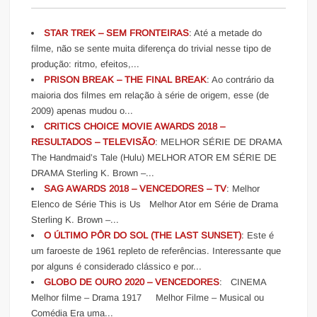
STAR TREK – SEM FRONTEIRAS
: Até a metade do
filme, não se sente muita diferença do trivial nesse tipo de
produção: ritmo, efeitos,...
PRISON BREAK – THE FINAL BREAK
: Ao contrário da
maioria dos filmes em relação à série de origem, esse (de
2009) apenas mudou o...
CRITICS CHOICE MOVIE AWARDS 2018 –
RESULTADOS – TELEVISÃO
: MELHOR SÉRIE DE DRAMA
The Handmaid’s Tale (Hulu) MELHOR ATOR EM SÉRIE DE
DRAMA Sterling K. Brown –...
SAG AWARDS 2018 – VENCEDORES – TV
: Melhor
Elenco de Série This is Us Melhor Ator em Série de Drama
Sterling K. Brown –...
O ÚLTIMO PÔR DO SOL (THE LAST SUNSET)
: Este é
um faroeste de 1961 repleto de referências. Interessante que
por alguns é considerado clássico e por...
GLOBO DE OURO 2020 – VENCEDORES
: CINEMA
Melhor filme – Drama 1917 Melhor Filme – Musical ou
Comédia Era uma...