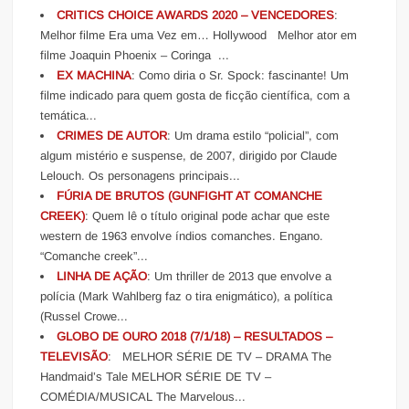
CRITICS CHOICE AWARDS 2020 – VENCEDORES
:
Melhor filme Era uma Vez em… Hollywood Melhor ator em
filme Joaquin Phoenix – Coringa ...
EX MACHINA
: Como diria o Sr. Spock: fascinante! Um
filme indicado para quem gosta de ficção científica, com a
temática...
CRIMES DE AUTOR
: Um drama estilo “policial”, com
algum mistério e suspense, de 2007, dirigido por Claude
Lelouch. Os personagens principais...
FÚRIA DE BRUTOS (GUNFIGHT AT COMANCHE
CREEK)
: Quem lê o título original pode achar que este
western de 1963 envolve índios comanches. Engano.
“Comanche creek”...
LINHA DE AÇÃO
: Um thriller de 2013 que envolve a
polícia (Mark Wahlberg faz o tira enigmático), a política
(Russel Crowe...
GLOBO DE OURO 2018 (7/1/18) – RESULTADOS –
TELEVISÃO
: MELHOR SÉRIE DE TV – DRAMA The
Handmaid’s Tale MELHOR SÉRIE DE TV –
COMÉDIA/MUSICAL The Marvelous...