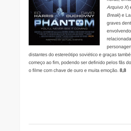
Arquivo X
)
Break
) e L
graves dent
envolvendo
relacionada
personagen
distantes do estereótipo soviético e graças tamb
começo ao fim, podendo ser definido pelos fãs do
o filme com chave de ouro e muita emoção.
8,8