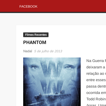
FACEBOOK
Filmes Recentes
PHANTOM
Nadal
5 de julho de 2013
Na Guerra F
deixaram a 
relação ao 
entre esses
passa dentr
ocorrida em
Todd Robin
horas, Uma 