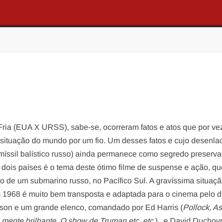
ria (EUA X URSS), sabe-se, ocorreram fatos e atos que por ve
situação do mundo por um fio. Um desses fatos e cujo desenla
míssil balístico russo) ainda permanece como segredo preserv
 dois países é o tema deste ótimo filme de suspense e ação, qu
o de um submarino russo, no Pacífico Sul. A gravíssima situaç
 1968 é muito bem transposta e adaptada para o cinema pelo di
son e um grande elenco, comandado por Ed Harris (
Pollock, A
mente brilhante, O show de Truman etc. etc.
),
e David Duchovn