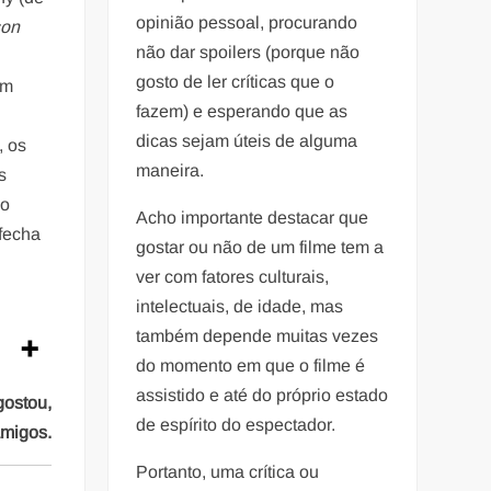
opinião pessoal, procurando
son
não dar spoilers (porque não
s
gosto de ler críticas que o
ém
fazem) e esperando que as
dicas sejam úteis de alguma
, os
maneira.
s
do
Acho importante destacar que
 fecha
gostar ou não de um filme tem a
ver com fatores culturais,
intelectuais, de idade, mas
também depende muitas vezes
do momento em que o filme é
assistido e até do próprio estado
gostou,
de espírito do espectador.
amigos.
Portanto, uma crítica ou