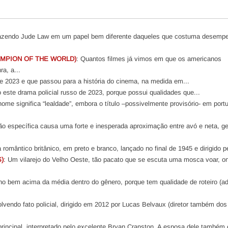
trazendo Jude Law em um papel bem diferente daqueles que costuma desempe
MPION OF THE WORLD)
: Quantos filmes já vimos em que os americanos
a, a...
de 2023 e que passou para a história do cinema, na medida em...
o este drama policial russo de 2023, porque possui qualidades que...
nome significa “lealdade”, embora o título –possivelmente provisório- em port
ão específica causa uma forte e inesperada aproximação entre avó e neta, g
romântico britânico, em preto e branco, lançado no final de 1945 e dirigido pe
)
: Um vilarejo do Velho Oeste, tão pacato que se escuta uma mosca voar, o
no bem acima da média dentro do gênero, porque tem qualidade de roteiro (a
vendo fato policial, dirigido em 2012 por Lucas Belvaux (diretor também dos
incipal, interpretado pelo excelente Bryan Cranston. A esposa dele também 