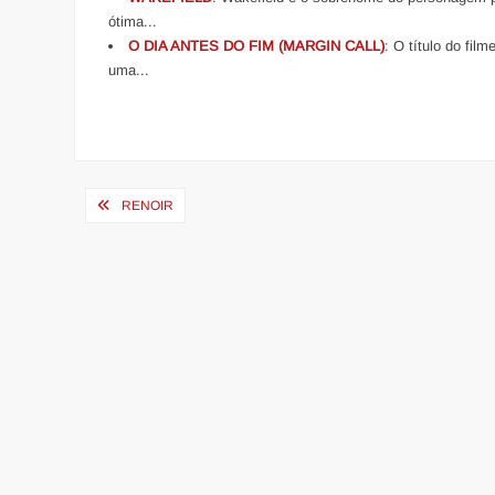
ótima...
O DIA ANTES DO FIM (MARGIN CALL)
: O título do fi
uma...
Navegação
RENOIR
de
Post