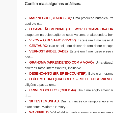
Confira mais algumas análises:
MAR NEGRO (BLACK SEA)
: Uma produção britânica, 
aqui ele é...
O CAMPEÃO MUNDIAL (THE WORLD CHAMPION/CHA
exageram na celebração de seus valores, enaltecendo a honr
VIZOV – O DESAFIO (VYZOV)
: Este é um filme russo 
CENTAURO
: Não achei justo deixar de fora deste espaç
VERNOST (FIDELIDADE)
: Este é um filme russo e seu 
não...
GRANDMA (APRENDENDO COM A VOVÓ)
: Uma situaç
diversos fatos interessantes, inclusive...
DESENCANTO (BRIEF ENCOUNTER)
: Este é um drama 
O ÚLTIMO TIRO (FIRECREEK – RIO DE FOGO em VHS
diligência passa uma...
CRIMES OCULTOS (CHILD 44)
: Um filme anglo america
do...
38 TESTEMUNHAS
: Drama francês contemporâneo envol
excelentes Madame Bovary...
WAKEFIELD
: Wakefield é o sobrenome do personagem pr