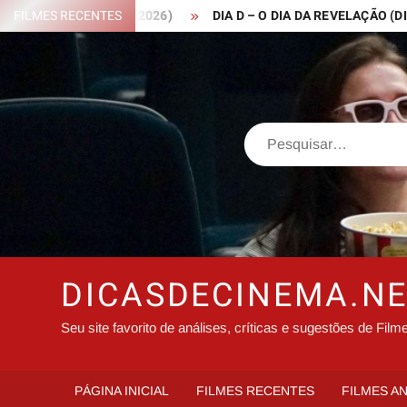
Skip
ROBIN HOOD – 2026)
FILMES RECENTES
DIA D – O DIA DA REVELAÇÃO (DISCLOS
to
content
Search
DICASDECINEMA.N
Seu site favorito de análises, críticas e sugestões de Film
PÁGINA INICIAL
FILMES RECENTES
FILMES A