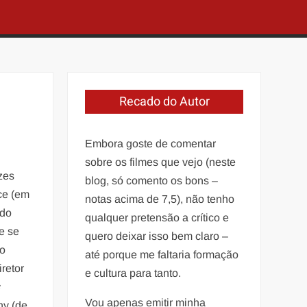
Recado do Autor
Embora goste de comentar
sobre os filmes que vejo (neste
zes
blog, só comento os bons –
ce (em
notas acima de 7,5), não tenho
ado
qualquer pretensão a crítico e
e se
quero deixar isso bem claro –
ão
até porque me faltaria formação
retor
e cultura para tanto.
s
Vou apenas emitir minha
y (de