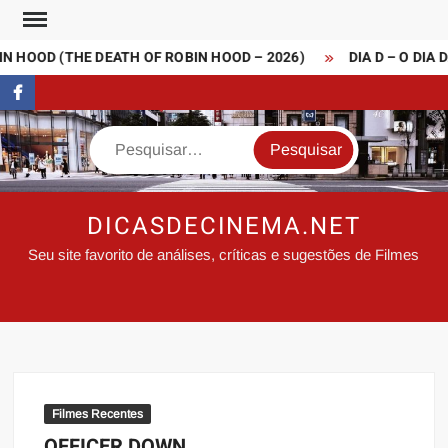
Skip
to
 HOOD (THE DEATH OF ROBIN HOOD – 2026)
DIA D – O DIA 
content
FaceBook
Search
DICASDECINEMA.NET
Seu site favorito de análises, críticas e sugestões de Filmes
Filmes Recentes
OFFICER DOWN