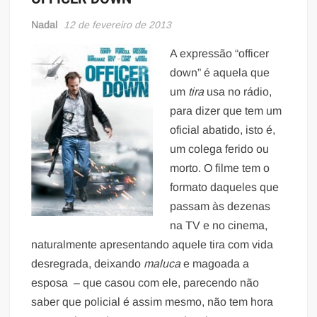
Nadal
12 de fevereiro de 2013
A expressão “officer
down” é aquela que
um
tira
usa no rádio,
para dizer que tem um
oficial abatido, isto é,
um colega ferido ou
morto. O filme tem o
formato daqueles que
passam às dezenas
na TV e no cinema,
naturalmente apresentando aquele tira com vida
desregrada, deixando
maluca
e magoada a
esposa – que casou com ele, parecendo não
saber que policial é assim mesmo, não tem hora