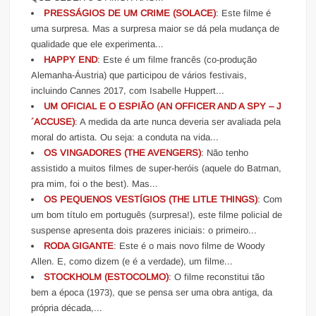
PRESSÁGIOS DE UM CRIME (SOLACE)
: Este filme é
uma surpresa. Mas a surpresa maior se dá pela mudança de
qualidade que ele experimenta...
HAPPY END
: Este é um filme francês (co-produção
Alemanha-Áustria) que participou de vários festivais,
incluindo Cannes 2017, com Isabelle Huppert...
UM OFICIAL E O ESPIÃO (AN OFFICER AND A SPY – J
´ACCUSE)
: A medida da arte nunca deveria ser avaliada pela
moral do artista. Ou seja: a conduta na vida...
OS VINGADORES (THE AVENGERS)
: Não tenho
assistido a muitos filmes de super-heróis (aquele do Batman,
pra mim, foi o the best). Mas...
OS PEQUENOS VESTÍGIOS (THE LITLE THINGS)
: Com
um bom título em português (surpresa!), este filme policial de
suspense apresenta dois prazeres iniciais: o primeiro...
RODA GIGANTE
: Este é o mais novo filme de Woody
Allen. E, como dizem (e é a verdade), um filme...
STOCKHOLM (ESTOCOLMO)
: O filme reconstitui tão
bem a época (1973), que se pensa ser uma obra antiga, da
própria década,...