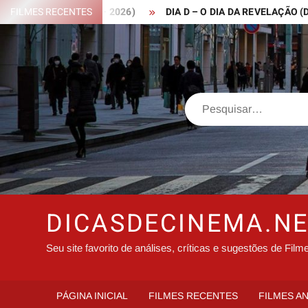
Skip
 ROBIN HOOD – 2026)
FILMES RECENTES
DIA D – O DIA DA REVELAÇÃO (DISCLO
to
content
Search
DICASDECINEMA.N
Seu site favorito de análises, críticas e sugestões de Film
PÁGINA INICIAL
FILMES RECENTES
FILMES A