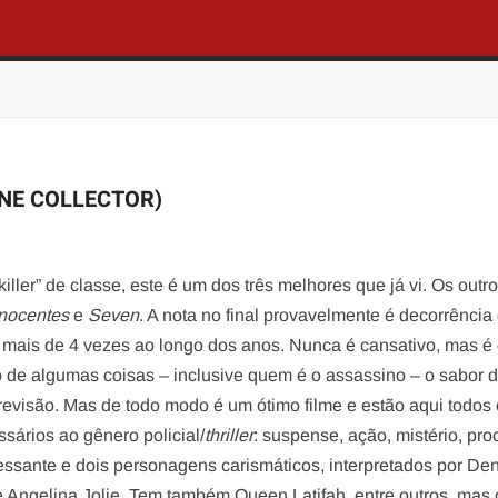
NE COLLECTOR)
killer” de classe, este é um dos três melhores que já vi. Os outr
Inocentes
e
Seven
. A nota no final provavelmente é decorrência
me mais de 4 vezes ao longo dos anos. Nunca é cansativo, mas é 
 de algumas coisas – inclusive quem é o assassino – o sabor d
evisão. Mas de todo modo é um ótimo filme e estão aqui todos
sários ao gênero policial/
thriller
: suspense, ação, mistério, pr
ressante e dois personagens carismáticos, interpretados por De
 Angelina Jolie. Tem também Queen Latifah, entre outros, mas 