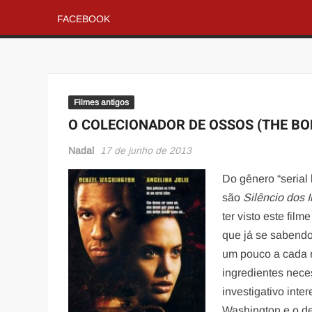
FACEBOOK
Filmes antigos
O COLECIONADOR DE OSSOS (THE BO
Nadal
17 de junho de 2013
Do gênero “serial 
são
Silêncio dos 
ter visto este fil
que já se sabendo
um pouco a cada r
ingredientes neces
investigativo inte
Washington e o de