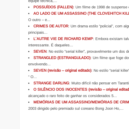
equipe técnica,...
POSSUÍDOS (FALLEN)
: Um filme de 1998 de suspense e 
AO LADO DE UM ASSASSINO (THE CLOVEHITCH KIL
O outro – e...
CRIMES DE AUTOR
: Um drama estilo “policial”, com a
principais...
L´AUTRE VIE DE RICHARD KEMP
: Embora existam tal
interessante. É daqueles...
SEVEN
: No estilo “serial killer”, provavelmente um dos d
STRANGLED (ESTRANGULADO)
: Um filme que foge do
envolvendo...
SEVEN (revisão – original editado)
: No estilo “serial kil
“ O...
STRANGE DARLING
: Muito difícil não pensar em Tarant
O SILÊNCIO DOS INOCENTES (revisão – original editad
alcançado o raro feito de ganhar os considerados 5...
MEMÓRIAS DE UM ASSASSINO/MEMÓRIAS DE CRIM
2003 dirigido pelo premiado sul coreano Bong Joon Ho,...