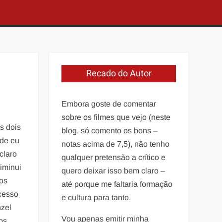
Recado do Autor
Embora goste de comentar
sobre os filmes que vejo (neste
os dois
blog, só comento os bons –
 de eu
notas acima de 7,5), não tenho
claro
qualquer pretensão a crítico e
iminui
quero deixar isso bem claro –
 os
até porque me faltaria formação
ocesso
e cultura para tanto.
nzel
Vou apenas emitir minha
os