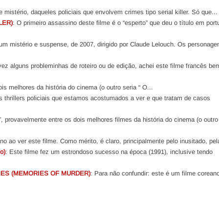
mistério, daqueles policiais que envolvem crimes tipo serial killer. Só que...
LER)
: O primeiro assassino deste filme é o “esperto” que deu o título em por
lgum mistério e suspense, de 2007, dirigido por Claude Lelouch. Os personage
vez alguns probleminhas de roteiro ou de edição, achei este filme francês be
ois melhores da história do cinema (o outro seria “ O...
s thrillers policiais que estamos acostumados a ver e que tratam de casos
ler”, provavelmente entre os dois melhores filmes da história do cinema (o outro
ino ao ver este filme. Como mérito, é claro, principalmente pelo inusitado, pela
o)
: Este filme fez um estrondoso sucesso na época (1991), inclusive tendo
ES (MEMORIES OF MURDER)
: Para não confundir: este é um filme corean