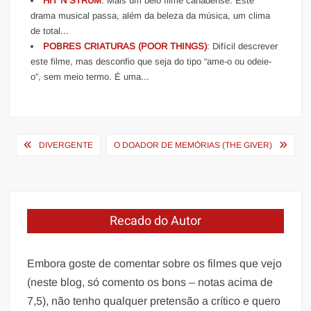
HIT´N STRUM
: Mais um belo filme canadense. Este
drama musical passa, além da beleza da música, um clima
de total...
POBRES CRIATURAS (POOR THINGS)
: Difícil descrever
este filme, mas desconfio que seja do tipo “ame-o ou odeie-
o”, sem meio termo. É uma...
Navegação
DIVERGENTE
O DOADOR DE MEMÓRIAS (THE GIVER)
de
Post
Recado do Autor
Embora goste de comentar sobre os filmes que vejo
(neste blog, só comento os bons – notas acima de
7,5), não tenho qualquer pretensão a crítico e quero