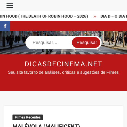
Skip
to
N HOOD (THE DEATH OF ROBIN HOOD – 2026)
DIA D – O DIA 
content
FaceBook
Search
DICASDECINEMA.NET
Seu site favorito de análises, críticas e sugestões de Filmes
Filmes Recentes
MALÉVOLA (MALIFICENT)