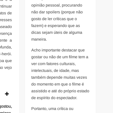
opinião pessoal, procurando
tinuar
não dar spoilers (porque não
atos de
gosto de ler críticas que o
eresses
fazem) e esperando que as
baseado
dicas sejam úteis de alguma
esença
maneira.
ente a
funda,
Acho importante destacar que
-herói.
gostar ou não de um filme tem a
toa que
ver com fatores culturais,
ão vejo
intelectuais, de idade, mas
também depende muitas vezes
do momento em que o filme é
assistido e até do próprio estado
de espírito do espectador.
gostou,
Portanto, uma crítica ou