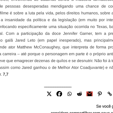
 de pessoas desesperadas mendigando uma chance de con
filme é sobre a luta pela vida, pelos direitos humanos, sobre 
a insanidade da política e da legislação (em muito por int
 enfocando especificamente uma situação ocorrida no Texas, 
al. Com a participação da doce Jennifer Garner, tem a pr
o galã Jared Leto (em papel inesperado), mas principalm
nde ator Matthew McConaughey, que interpreta de forma pro
carreira – até porque o personagem em parte é o próprio anti
teve que emagrecer dezenas de quilos e se desnutrir. Não foi à 
assim como Jared ganhou o de Melhor Ator Coadjuvante) e n
r.
7,7
____________
Se você 