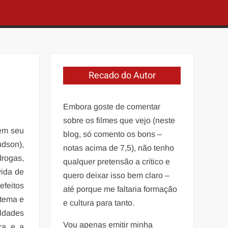
Recado do Autor
Embora goste de comentar
sobre os filmes que vejo (neste
 em seu
blog, só comento os bons –
udson),
notas acima de 7,5), não tenho
drogas,
qualquer pretensão a crítico e
vida de
quero deixar isso bem claro –
efeitos
até porque me faltaria formação
 tema e
e cultura para tanto.
ldades
Vou apenas emitir minha
ica e a