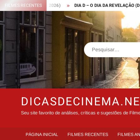
Skip
 ROBIN HOOD – 2026)
FILMES RECENTES
DIA D – O DIA DA REVELAÇÃO (DISCLOS
to
content
Search
DICASDECINEMA.N
Seu site favorito de análises, críticas e sugestões de Film
PÁGINA INICIAL
FILMES RECENTES
FILMES A