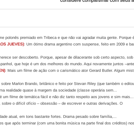
considere compartilhar com seus 
lme polonês premiado em Tribeca e que não vai agradar muita gente. Porque é
LOS JUEVES)
: Um ótimo drama argentino com suspense, feito em 2009 e b
erece ser descoberto. Porque, apesar de dilacerante sob certo aspecto, sob 
spanhol, que hoje é um dos melhores do mundo. Aqui novamente juntos –ante
EN)
: Mais um filme de ação com o carismático ator Gerard Butler. Algum mist
sobre Marlon Brando, britânico e feito por Stevan Riley (que também o editou
uma realidade quase à margem da sociedade (classe operária sem...
é um filme de temática fácil e não diz tanto respeito aos jovens e sim mais...
 sobre o difícil ofício – obsessão – de escrever e outras derivações. O
lidade atual, em tons bastante fortes. Drama pesado sobre família,...
mes que após terminar (com uma bonita música na parte final dos créditos) no