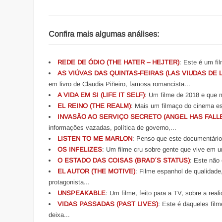
Confira mais algumas análises:
REDE DE ÓDIO (THE HATER – HEJTER)
: Este é um fi
AS VIÚVAS DAS QUINTAS-FEIRAS (LAS VIUDAS DE 
em livro de Claudia Piñeiro, famosa romancista...
A VIDA EM SI (LIFE IT SELF)
: Um filme de 2018 e que m
EL REINO (THE REALM)
: Mais um filmaço do cinema e
INVASÃO AO SERVIÇO SECRETO (ANGEL HAS FALL
informações vazadas, política de governo,...
LISTEN TO ME MARLON
: Penso que este documentário 
OS INFELIZES
: Um filme cru sobre gente que vive em 
O ESTADO DAS COISAS (BRAD´S STATUS)
: Este não 
EL AUTOR (THE MOTIVE)
: Filme espanhol de qualidade,
protagonista...
UNSPEAKABLE
: Um filme, feito para a TV, sobre a rea
VIDAS PASSADAS (PAST LIVES)
: Este é daqueles fil
deixa...