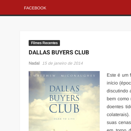
FACEBOOK
Filmes Recentes
DALLAS BUYERS CLUB
Nadal
15 de janeiro de 2014
Este é um f
início (ép
discutindo 
bem como n
doentes ti
colaterais)
suas cenas
em torno d