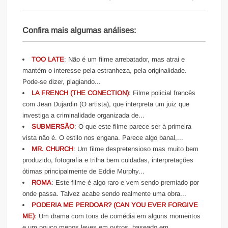
Confira mais algumas análises:
TOO LATE
: Não é um filme arrebatador, mas atrai e
mantém o interesse pela estranheza, pela originalidade.
Pode-se dizer, plagiando...
LA FRENCH (THE CONECTION)
: Filme policial francês
com Jean Dujardin (O artista), que interpreta um juiz que
investiga a criminalidade organizada de...
SUBMERSÃO
: O que este filme parece ser à primeira
vista não é. O estilo nos engana. Parece algo banal,...
MR. CHURCH
: Um filme despretensioso mas muito bem
produzido, fotografia e trilha bem cuidadas, interpretações
ótimas principalmente de Eddie Murphy...
ROMA
: Este filme é algo raro e vem sendo premiado por
onde passa. Talvez acabe sendo realmente uma obra...
PODERIA ME PERDOAR? (CAN YOU EVER FORGIVE
ME)
: Um drama com tons de comédia em alguns momentos
e um pouco menos leves em outros, baseado em...