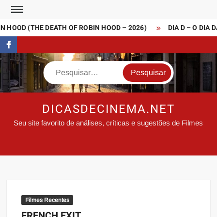
Skip
to
 HOOD (THE DEATH OF ROBIN HOOD – 2026)
DIA D – O DIA D
content
FaceBook
Search
DICASDECINEMA.NET
Seu site favorito de análises, críticas e sugestões de Filmes
Filmes Recentes
FRENCH EXIT