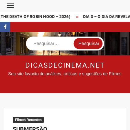
Skip
to
HE DEATH OF ROBIN HOOD – 2026)
DIA D – O DIA DA REVELA
content
FaceBook
Search
DICASDECINEMA.NET
Seu site favorito de análises, críticas e sugestões de Filmes
Filmes Recentes
SUBMERSÃO