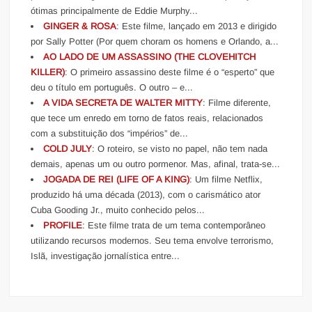
ótimas principalmente de Eddie Murphy...
GINGER & ROSA
: Este filme, lançado em 2013 e dirigido
por Sally Potter (Por quem choram os homens e Orlando, a...
AO LADO DE UM ASSASSINO (THE CLOVEHITCH
KILLER)
: O primeiro assassino deste filme é o “esperto” que
deu o título em português. O outro – e...
A VIDA SECRETA DE WALTER MITTY
: Filme diferente,
que tece um enredo em torno de fatos reais, relacionados
com a substituição dos “impérios” de...
COLD JULY
: O roteiro, se visto no papel, não tem nada
demais, apenas um ou outro pormenor. Mas, afinal, trata-se...
JOGADA DE REI (LIFE OF A KING)
: Um filme Netflix,
produzido há uma década (2013), com o carismático ator
Cuba Gooding Jr., muito conhecido pelos...
PROFILE
: Este filme trata de um tema contemporâneo
utilizando recursos modernos. Seu tema envolve terrorismo,
Islã, investigação jornalística entre...