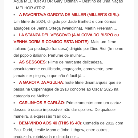
Água MELHOR ATOR Gary Oldman – Destino de uma Nação
MELHOR ATRIZ...
A FAVORITA/A GAROTA DE MILLER (MILLER´S GIRL)
:
Um filme de 2024, dirigido por Jade Bartlett e com ótimas
atuações de Jenna Ortega (Wandinha), Martin Freeman,...
LA STANZA DEL VESCOVO (A ALCOVA DO BISPO ou
VENHA DORMIR COMIGO ESTA NOITE)
: Mais um filme
italiano (co-produção francesa) dirigido por Dino Risi (In nome
del popolo italiano, Perfume de mulher,...
AS SESSÕES
: Filme de marcante delicadeza,
absolutamente equilibrado, engraçado, comovente, sem
jamais ser piegas, o que não é fácil já...
A GAROTA DA AGULHA
: Este filme dinamarquês que se
passa na Copenhague de 1918 concorre ao Oscar 2025 na
categoria de Melhor...
CARLINHOS E CARLÃO
: Primeiramente: com um cartaz
desses é quase impossível não dar spoilers. De qualquer
maneira, a expressão “sair do...
BEM-VINDO AOS 40 (THIS IS 40)
: Comédia de 2012 com
Paul Rudd, Leslie Mann e John Lithgow, entre outros,
produzida, roteirizada e dirigida por...