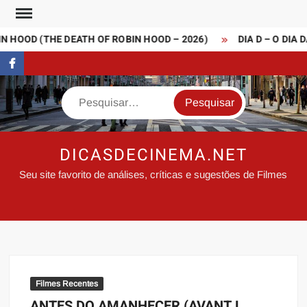
Skip
to
 HOOD (THE DEATH OF ROBIN HOOD – 2026)
DIA D – O DIA D
content
FaceBook
Search
DICASDECINEMA.NET
Seu site favorito de análises, críticas e sugestões de Filmes
Filmes Recentes
ANTES DO AMANHECER (AVANT L