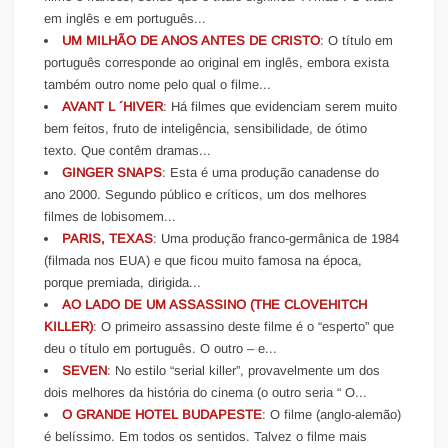
em inglês e em português...
UM MILHÃO DE ANOS ANTES DE CRISTO
: O título em
português corresponde ao original em inglês, embora exista
também outro nome pelo qual o filme...
AVANT L ´HIVER
: Há filmes que evidenciam serem muito
bem feitos, fruto de inteligência, sensibilidade, de ótimo
texto. Que contêm dramas...
GINGER SNAPS
: Esta é uma produção canadense do
ano 2000. Segundo público e críticos, um dos melhores
filmes de lobisomem...
PARIS, TEXAS
: Uma produção franco-germânica de 1984
(filmada nos EUA) e que ficou muito famosa na época,
porque premiada, dirigida...
AO LADO DE UM ASSASSINO (THE CLOVEHITCH
KILLER)
: O primeiro assassino deste filme é o “esperto” que
deu o título em português. O outro – e...
SEVEN
: No estilo “serial killer”, provavelmente um dos
dois melhores da história do cinema (o outro seria “ O...
O GRANDE HOTEL BUDAPESTE
: O filme (anglo-alemão)
é belíssimo. Em todos os sentidos. Talvez o filme mais