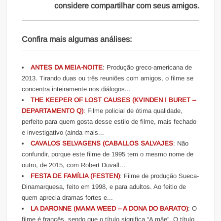
considere compartilhar com seus amigos.
Confira mais algumas análises:
ANTES DA MEIA-NOITE
: Produção greco-americana de
2013. Tirando duas ou três reuniões com amigos, o filme se
concentra inteiramente nos diálogos...
THE KEEPER OF LOST CAUSES (KVINDEN I BURET –
DEPARTAMENTO Q)
: Filme policial de ótima qualidade,
perfeito para quem gosta desse estilo de filme, mais fechado
e investigativo (ainda mais...
CAVALOS SELVAGENS (CABALLOS SALVAJES
: Não
confundir, porque este filme de 1995 tem o mesmo nome de
outro, de 2015, com Robert Duvall...
FESTA DE FAMÍLIA (FESTEN)
: Filme de produção Sueca-
Dinamarquesa, feito em 1998, e para adultos. Ao feitio de
quem aprecia dramas fortes e...
LA DARONNE (MAMA WEED – A DONA DO BARATO)
: O
filme é francês, sendo que o título significa “A mãe”. O título