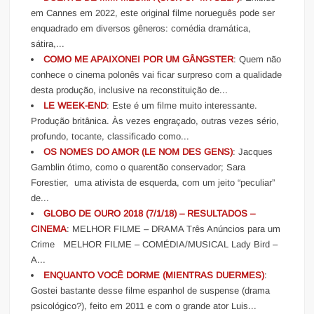
em Cannes em 2022, este original filme norueguês pode ser
enquadrado em diversos gêneros: comédia dramática,
sátira,...
COMO ME APAIXONEI POR UM GÂNGSTER
: Quem não
conhece o cinema polonês vai ficar surpreso com a qualidade
desta produção, inclusive na reconstituição de...
LE WEEK-END
: Este é um filme muito interessante.
Produção britânica. Às vezes engraçado, outras vezes sério,
profundo, tocante, classificado como...
OS NOMES DO AMOR (LE NOM DES GENS)
: Jacques
Gamblin ótimo, como o quarentão conservador; Sara
Forestier, uma ativista de esquerda, com um jeito “peculiar”
de...
GLOBO DE OURO 2018 (7/1/18) – RESULTADOS –
CINEMA
: MELHOR FILME – DRAMA Três Anúncios para um
Crime MELHOR FILME – COMÉDIA/MUSICAL Lady Bird –
A...
ENQUANTO VOCÊ DORME (MIENTRAS DUERMES)
:
Gostei bastante desse filme espanhol de suspense (drama
psicológico?), feito em 2011 e com o grande ator Luis...