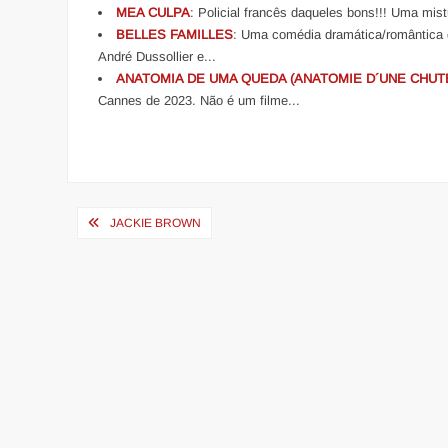
MEA CULPA
: Policial francês daqueles bons!!! Uma mi
BELLES FAMILLES
: Uma comédia dramática/romântica d
André Dussollier e...
ANATOMIA DE UMA QUEDA (ANATOMIE D´UNE CHUT
Cannes de 2023. Não é um filme...
Navegação
JACKIE BROWN
de
Post