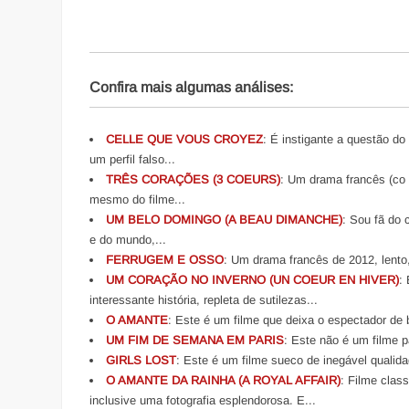
Confira mais algumas análises:
CELLE QUE VOUS CROYEZ
: É instigante a questão do
um perfil falso...
TRÊS CORAÇÕES (3 COEURS)
: Um drama francês (co 
mesmo do filme...
UM BELO DOMINGO (A BEAU DIMANCHE)
: Sou fã do
e do mundo,...
FERRUGEM E OSSO
: Um drama francês de 2012, lento
UM CORAÇÃO NO INVERNO (UN COEUR EN HIVER)
:
interessante história, repleta de sutilezas...
O AMANTE
: Este é um filme que deixa o espectador d
UM FIM DE SEMANA EM PARIS
: Este não é um filme p
GIRLS LOST
: Este é um filme sueco de inegável qualid
O AMANTE DA RAINHA (A ROYAL AFFAIR)
: Filme clas
inclusive uma fotografia esplendorosa. E...