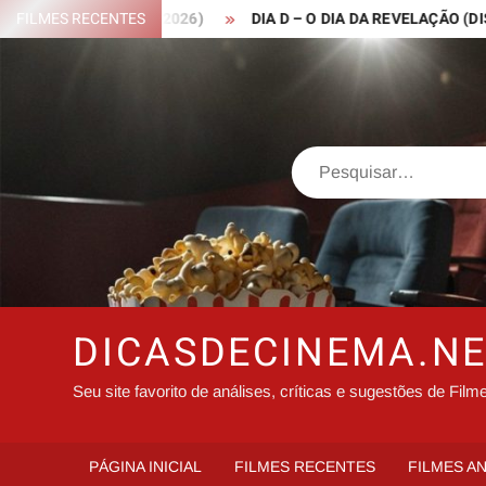
Skip
ROBIN HOOD – 2026)
FILMES RECENTES
DIA D – O DIA DA REVELAÇÃO (DISCLOSU
to
content
Search
DICASDECINEMA.N
Seu site favorito de análises, críticas e sugestões de Film
PÁGINA INICIAL
FILMES RECENTES
FILMES A