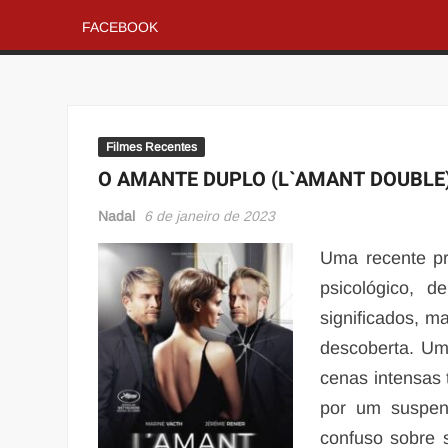
FACEBOOK
Filmes Recentes
O AMANTE DUPLO (L`AMANT DOUBLE
Nadal
6 de janeiro de 2023
Uma recente pr
psicológico, 
significados, m
descoberta. Um
cenas intensas
por um suspe
confuso sobre 