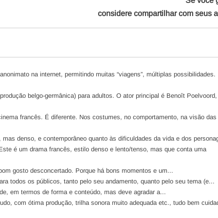
Se você 
considere compartilhar com seus 
 anonimato na internet, permitindo muitas “viagens”, múltiplas possibilidades. 
produção belgo-germânica) para adultos. O ator principal é Benoît Poelvoord,
 cinema francês. É diferente. Nos costumes, no comportamento, na visão das
, mas denso, e contemporâneo quanto às dificuldades da vida e dos personag
 Este é um drama francês, estilo denso e lento/tenso, mas que conta uma
e bom gosto desconcertado. Porque há bons momentos e um...
ara todos os públicos, tanto pelo seu andamento, quanto pelo seu tema (e...
ade, em termos de forma e conteúdo, mas deve agradar a...
sudo, com ótima produção, trilha sonora muito adequada etc., tudo bem cuida