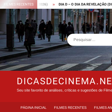
Skip
ROBIN HOOD – 2026)
FILMES RECENTES
DIA D – O DIA DA REVELAÇÃO (DISCLOS
to
content
Search
DICASDECINEMA.N
Seu site favorito de análises, críticas e sugestões de Film
PÁGINA INICIAL
FILMES RECENTES
FILMES A