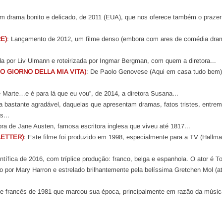
Um drama bonito e delicado, de 2011 (EUA), que nos oferece também o prazer
E)
: Lançamento de 2012, um filme denso (embora com ares de comédia dram
da por Liv Ulmann e roteirizada por Ingmar Bergman, com quem a diretora...
MO GIORNO DELLA MIA VITA)
: De Paolo Genovese (Aqui em casa tudo bem
Marte…e é para lá que eu vou”, de 2014, a diretora Susana...
 bastante agradável, daquelas que apresentam dramas, fatos tristes, entre
s...
ra de Jane Austen, famosa escritora inglesa que viveu até 1817...
LETTER)
: Este filme foi produzido em 1998, especialmente para a TV (Hallma
entífica de 2016, com tríplice produção: franco, belga e espanhola. O ator é T
ido por Mary Harron e estrelado brilhantemente pela belíssima Gretchen Mol (at
me francês de 1981 que marcou sua época, principalmente em razão da músi