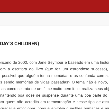
DAY´S CHILDREN)
ricano de 2000, com Jane Seymour e baseado em uma históri
com a escritora do livro (que fez um estrondoso sucesso),
É possível que alguém tenha memórias e as confunda com s
is sendo memórias de vidas passadas? O tema não é novo,
as como se trata de um filme muito bem feito, realiza seus obj
 mantendo boa dose de suspense durante uma boa parte do 
a quem não acredita em reencarnação e nesse tipo de assu
 agradar e emocionar, porque envolve questões humanas e mi