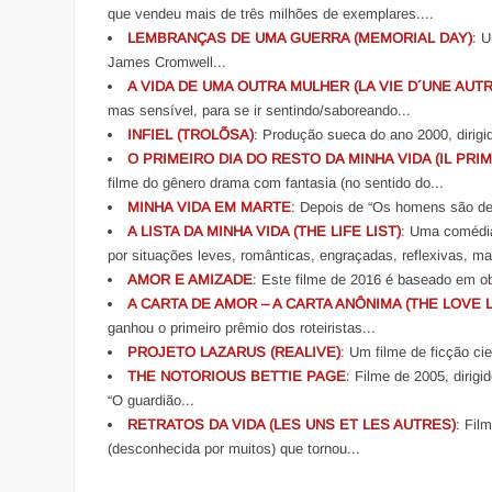
que vendeu mais de três milhões de exemplares....
LEMBRANÇAS DE UMA GUERRA (MEMORIAL DAY)
: 
James Cromwell...
A VIDA DE UMA OUTRA MULHER (LA VIE D´UNE AUTR
mas sensível, para se ir sentindo/saboreando...
INFIEL (TROLÕSA)
: Produção sueca do ano 2000, dirigi
O PRIMEIRO DIA DO RESTO DA MINHA VIDA (IL PRI
filme do gênero drama com fantasia (no sentido do...
MINHA VIDA EM MARTE
: Depois de “Os homens são de 
A LISTA DA MINHA VIDA (THE LIFE LIST)
: Uma comédia
por situações leves, românticas, engraçadas, reflexivas, ma
AMOR E AMIZADE
: Este filme de 2016 é baseado em ob
A CARTA DE AMOR – A CARTA ANÔNIMA (THE LOVE 
ganhou o primeiro prêmio dos roteiristas...
PROJETO LAZARUS (REALIVE)
: Um filme de ficção ci
THE NOTORIOUS BETTIE PAGE
: Filme de 2005, dirig
“O guardião...
RETRATOS DA VIDA (LES UNS ET LES AUTRES)
: Fil
(desconhecida por muitos) que tornou...