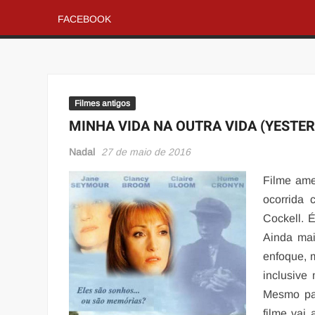
FACEBOOK
Filmes antigos
MINHA VIDA NA OUTRA VIDA (YESTER
Nadal
27 de maio de 2016
Filme ame
ocorrida 
Cockell. 
Ainda ma
enfoque, m
inclusive
Mesmo par
filme vai