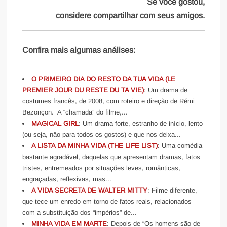
Se você gostou,
considere compartilhar com seus amigos.
Confira mais algumas análises:
O PRIMEIRO DIA DO RESTO DA TUA VIDA (LE
PREMIER JOUR DU RESTE DU TA VIE)
: Um drama de
costumes francês, de 2008, com roteiro e direção de Rémi
Bezonçon. A “chamada” do filme,...
MAGICAL GIRL
: Um drama forte, estranho de início, lento
(ou seja, não para todos os gostos) e que nos deixa...
A LISTA DA MINHA VIDA (THE LIFE LIST)
: Uma comédia
bastante agradável, daquelas que apresentam dramas, fatos
tristes, entremeados por situações leves, românticas,
engraçadas, reflexivas, mas...
A VIDA SECRETA DE WALTER MITTY
: Filme diferente,
que tece um enredo em torno de fatos reais, relacionados
com a substituição dos “impérios” de...
MINHA VIDA EM MARTE
: Depois de “Os homens são de