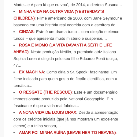
Marte…e é para lá que eu vou”, de 2014, a diretora Susana...
MINHA VIDA NA OUTRA VIDA (YESTERDAY´S
CHILDREN)
: Filme americano de 2000, com Jane Seymour e
baseado em uma história real ocorrida com a escritora do...
CINZAS
: Este é um drama turco – com direção e elenco
turcos – que apresenta muito mistério e suspense,...
ROSA E MOMO (LA VITA DAVANTI A SÉ/THE LIFE
AHEAD)
: Nesta produção Netflix, a premiada atriz italiana
Sophia Loren é dirigida pelo seu filho Edoardo Ponti (suiço,
47...
EX MACHINA
: Como diria o Sr. Spock: fascinante! Um
filme indicado para quem gosta de ficção científica, com a
temática...
O RESGATE (THE RESCUE)
: Este é um documentário
impressionante produzido pela National Geographic. E o
fascinante é que a vida real fabrica...
A NONA VIDA DE LOUIS DRAX
: Desde a apresentação,
com os créditos iniciais (que já nos mostram um excelente
elenco) e a trilha sonora,...
AMAR FOI MINHA RUÍNA (LEAVE HER TO HEAVEN)
: