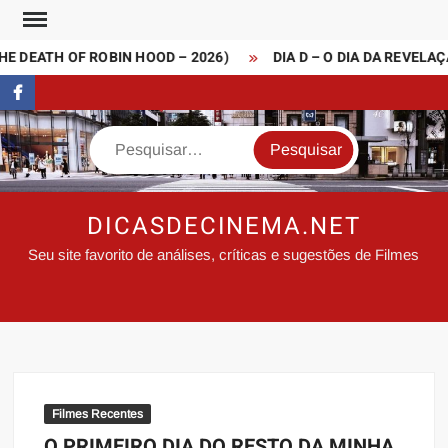
Skip
to
 DEATH OF ROBIN HOOD – 2026)
DIA D – O DIA DA REVELAÇÃ
content
FaceBook
Search
DICASDECINEMA.NET
Seu site favorito de análises, críticas e sugestões de Filmes
Filmes Recentes
O PRIMEIRO DIA DO RESTO DA MINHA