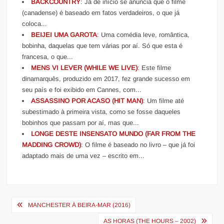
BACKCOUNTRY
: Já de início se anuncia que o filme
(canadense) é baseado em fatos verdadeiros, o que já
coloca...
BEIJEI UMA GAROTA
: Uma comédia leve, romântica,
bobinha, daquelas que tem várias por aí. Só que esta é
francesa, o que...
MENS VI LEVER (WHILE WE LIVE)
: Este filme
dinamarquês, produzido em 2017, fez grande sucesso em
seu país e foi exibido em Cannes, com...
ASSASSINO POR ACASO (HIT MAN)
: Um filme até
subestimado à primeira vista, como se fosse daqueles
bobinhos que passam por aí, mas que...
LONGE DESTE INSENSATO MUNDO (FAR FROM THE
MADDING CROWD)
: O filme é baseado no livro – que já foi
adaptado mais de uma vez – escrito em...
Navegação
MANCHESTER À BEIRA-MAR (2016)
de
AS HORAS (THE HOURS – 2002)