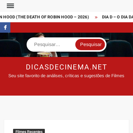
Skip
to
HOOD (THE DEATH OF ROBIN HOOD – 2026)
DIA D – O DIA D
content
FaceBook
Search
DICASDECINEMA.NET
Seu site favorito de análises, críticas e sugestões de Filmes
Filmes Recentes