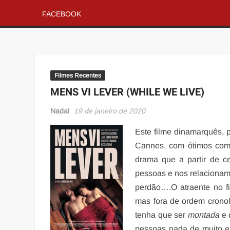
FACEBOOK
Filmes Recentes
MENS VI LEVER (WHILE WE LIVE)
Nadal
19 de janeiro de 2020
Este filme dinamarquês, 
Cannes, com ótimos come
drama que a partir de c
pessoas e nos relacionam
perdão….O atraente no 
mas fora de ordem cronol
tenha que ser
montada
e 
pessoas nada de muito ex