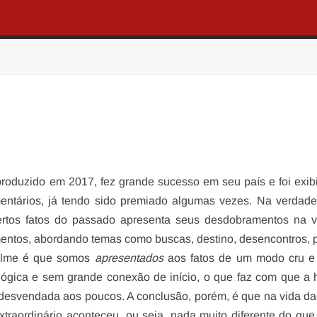
produzido em 2017, fez grande sucesso em seu país e foi exi
ntários, já tendo sido premiado algumas vezes. Na verdade
ertos fatos do passado apresenta seus desdobramentos na v
entos, abordando temas como buscas, destino, desencontros, 
filme é que somos
apresentados
aos fatos de um modo cru e 
ógica e sem grande conexão de início, o que faz com que a h
desvendada aos poucos. A conclusão, porém, é que na vida d
traordinário aconteceu, ou seja, nada muito diferente do que