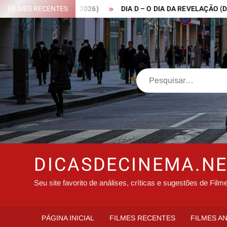
Skip
 ROBIN HOOD – 2026)
FILMES RECENTES
DIA D – O DIA DA REVELAÇÃO (DISCLOS
to
content
Search
DICASDECINEMA.N
Seu site favorito de análises, críticas e sugestões de Film
PÁGINA INICIAL
FILMES RECENTES
FILMES A