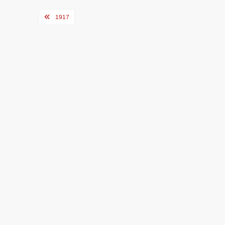
Navegação
1917
de
Post