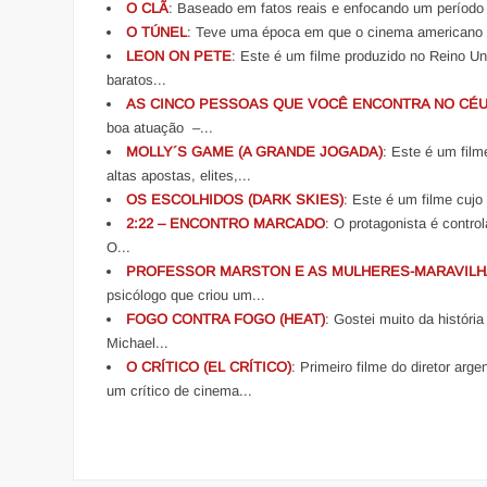
O CLÃ
: Baseado em fatos reais e enfocando um período 
O TÚNEL
: Teve uma época em que o cinema americano ex
LEON ON PETE
: Este é um filme produzido no Reino U
baratos...
AS CINCO PESSOAS QUE VOCÊ ENCONTRA NO CÉ
boa atuação –...
MOLLY´S GAME (A GRANDE JOGADA)
: Este é um film
altas apostas, elites,...
OS ESCOLHIDOS (DARK SKIES)
: Este é um filme cujo
2:22 – ENCONTRO MARCADO
: O protagonista é contr
O...
PROFESSOR MARSTON E AS MULHERES-MARAVILH
psicólogo que criou um...
FOGO CONTRA FOGO (HEAT)
: Gostei muito da história
Michael...
O CRÍTICO (EL CRÍTICO)
: Primeiro filme do diretor ar
um crítico de cinema...