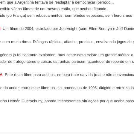
em que a Argentina tentava se readaptar à democracia (período...
ibiu vários filmes de um mesmo estilo, que acabou ficando...
nido (co França) sem rebuscamentos, sem efeitos especiais, sem heroísmos
U
: Um filme de 2004, estrelado por Jon Voight (com Ellen Burstyn e Jeff Danie
e com muito ritmo. Diálogos rápidos, afiados, precisos, envolvendo jogos de 
 gênero já foi bastante explorado, mas neste caso existe um grande mérito: o.
olador de tráfego aéreo e coisas estranhas parecem acontecer de repente em s
A
: Este é um filme para adultos, embora trate da vida (real e não-convencion
 e do andamento desse filme policial americano de 1996, dirigido e roteirizado
gentino Hernán Guerschuny, aborda interessantes situações por que acaba pas