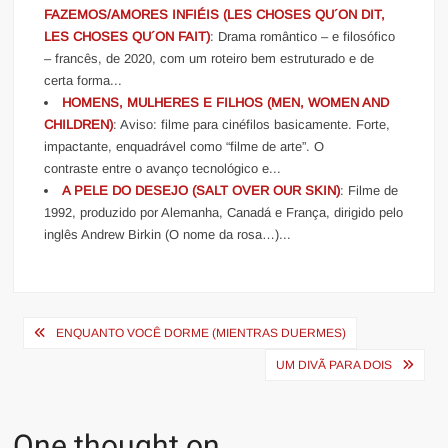
FAZEMOS/AMORES INFIÉIS (LES CHOSES QU´ON DIT,
LES CHOSES QU´ON FAIT)
: Drama romântico – e filosófico
– francês, de 2020, com um roteiro bem estruturado e de
certa forma...
HOMENS, MULHERES E FILHOS (MEN, WOMEN AND
CHILDREN)
: Aviso: filme para cinéfilos basicamente. Forte,
impactante, enquadrável como “filme de arte”. O
contraste entre o avanço tecnológico e...
A PELE DO DESEJO (SALT OVER OUR SKIN)
: Filme de
1992, produzido por Alemanha, Canadá e França, dirigido pelo
inglês Andrew Birkin (O nome da rosa…)...
Navegação
ENQUANTO VOCÊ DORME (MIENTRAS DUERMES)
de
UM DIVÃ PARA DOIS
Post
One thought on