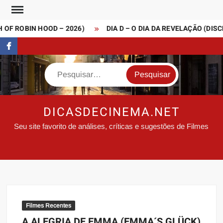
Skip
to
OF ROBIN HOOD – 2026)
DIA D – O DIA DA REVELAÇÃO (DISCL
content
FaceBook
Search
DICASDECINEMA.NET
Seu site favorito de análises, críticas e sugestões de Filmes
Filmes Recentes
A ALEGRIA DE EMMA (EMMA´S GLÜCK)