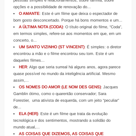
pessoas simples e relacionamentos, sobre família, sobre
opções e a possibilidade de renovação do...
O AMANTE
: Este é um filme que deixa o espectador de
bom gosto desconcertado. Porque há bons momentos e um...
A ÚLTIMA NOTA (CODA)
: O título original do filme, “Coda”,
em termos simples, refere-se aos momentos em que, em um
concerto, o...
UM SANTO VIZINHO (ST VINCENT)
: É simples: o diretor
encontrou a mão e o filme encontrou seu tom. Este é um
daqueles filmes...
HER
: Algo que seria surreal há alguns anos, agora parece
quase possível no mundo da inteligência artificial. Mesmo
assim,...
OS NOMES DO AMOR (LE NOM DES GENS)
: Jacques
Gamblin ótimo, como o quarentão conservador; Sara
Forestier, uma ativista de esquerda, com um jeito “peculiar”
de...
ELA (HER)
: Este é um filme que trata da evolução
tecnológica e dos sentimentos, mostrando a solidão do
mundo atual,...
AS COISAS QUE DIZEMOS, AS COISAS QUE