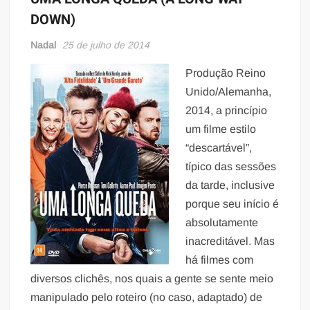
DOWN)
Nadal
25 de julho de 2014
Produção Reino
Unido/Alemanha,
2014, a princípio
um filme estilo
“descartável”,
típico das sessões
da tarde, inclusive
porque seu início é
absolutamente
inacreditável. Mas
há filmes com
diversos clichês, nos quais a gente se sente meio
manipulado pelo roteiro (no caso, adaptado) de