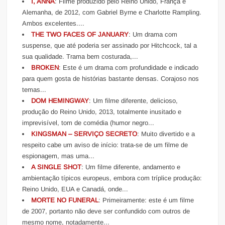
I, ANNA
: Filme produzido pelo Reino Unido, França e
Alemanha, de 2012, com Gabriel Byrne e Charlotte Rampling.
Ambos excelentes....
THE TWO FACES OF JANUARY
: Um drama com
suspense, que até poderia ser assinado por Hitchcock, tal a
sua qualidade. Trama bem costurada,...
BROKEN
: Este é um drama com profundidade e indicado
para quem gosta de histórias bastante densas. Corajoso nos
temas...
DOM HEMINGWAY
: Um filme diferente, delicioso,
produção do Reino Unido, 2013, totalmente inusitado e
imprevisível, tom de comédia (humor negro...
KINGSMAN – SERVIÇO SECRETO
: Muito divertido e a
respeito cabe um aviso de início: trata-se de um filme de
espionagem, mas uma...
A SINGLE SHOT
: Um filme diferente, andamento e
ambientação típicos europeus, embora com tríplice produção:
Reino Unido, EUA e Canadá, onde...
MORTE NO FUNERAL
: Primeiramente: este é um filme
de 2007, portanto não deve ser confundido com outros de
mesmo nome, notadamente...