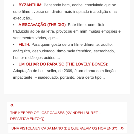
BYZANTIUM
: Pensando bem, acabei concluindo que se
este filme tivesse um diretor mais inspirado (na edição e na
execução...
A ESCAVAÇÃO (THE DIG)
: Este filme, com título
traduzido ao pé da letra, provocou em mim muitas emoções e
sentimentos vários, que...
FILTH
: Para quem gosta de um filme diferente, adulto,
anárquico, despudorado, ritmo meio frenético, escrachado,
humor e diálogos ácidos....
UM OLHAR DO PARAÍSO (THE LOVELY BONES)
:
Adaptação de best seller, de 2009, é um drama com ficção,
impactante – inadequado, portanto, para certo tipo...
Navegação
de
THE KEEPER OF LOST CAUSES (KVINDEN I BURET –
DEPARTAMENTO Q)
Post
UNA PISTOLA EN CADA MANO (DE QUE FALAM OS HOMENS?)