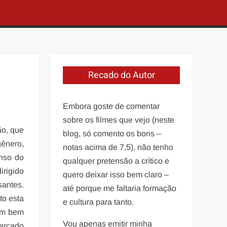
Recado do Autor
Embora goste de comentar
sobre os filmes que vejo (neste
ão, que
blog, só comento os bons –
ênero,
notas acima de 7,5), não tenho
nso do
qualquer pretensão a crítico e
irigido
quero deixar isso bem claro –
santes.
até porque me faltaria formação
to esta
e cultura para tanto.
rém bem
Vou apenas emitir minha
mercado