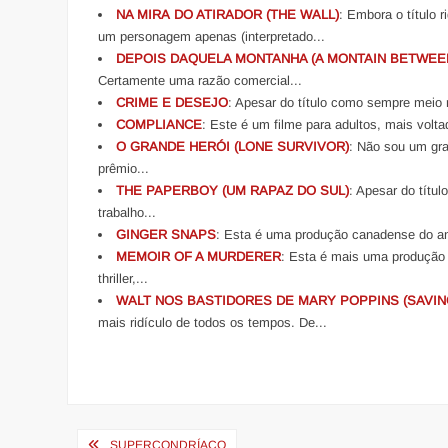
NA MIRA DO ATIRADOR (THE WALL)
: Embora o título 
um personagem apenas (interpretado...
DEPOIS DAQUELA MONTANHA (A MONTAIN BETWEE
Certamente uma razão comercial...
CRIME E DESEJO
: Apesar do título como sempre meio r
COMPLIANCE
: Este é um filme para adultos, mais volta
O GRANDE HERÓI (LONE SURVIVOR)
: Não sou um gra
prêmio...
THE PAPERBOY (UM RAPAZ DO SUL)
: Apesar do títul
trabalho...
GINGER SNAPS
: Esta é uma produção canadense do an
MEMOIR OF A MURDERER
: Esta é mais uma produção s
thriller,...
WALT NOS BASTIDORES DE MARY POPPINS (SAVIN
mais ridículo de todos os tempos. De...
Navegação
SUPERCONDRÍACO