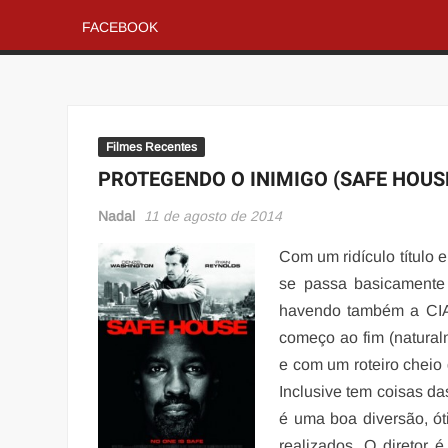
FACEBOOK
Filmes Recentes
PROTEGENDO O INIMIGO (SAFE HOUS
Nadal
11 de agosto de 2014
Com um ridículo título 
se passa basicamente
havendo também a CIA 
começo ao fim (naturalm
e com um roteiro cheio
Inclusive tem coisas da
é uma boa diversão, ó
realizados. O diretor