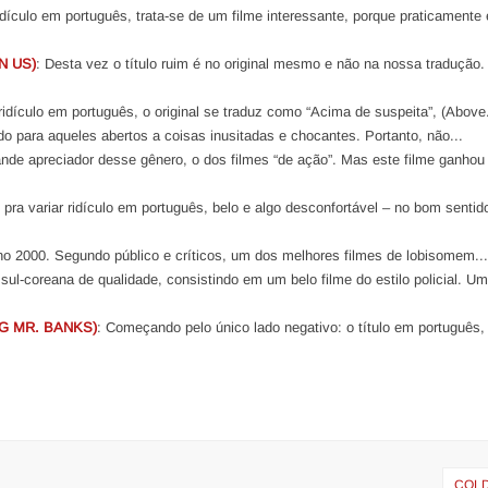
ridículo em português, trata-se de um filme interessante, porque praticamente
N US)
: Desta vez o título ruim é no original mesmo e não na nossa tradução.
idículo em português, o original se traduz como “Acima de suspeita”, (Above.
do para aqueles abertos a coisas inusitadas e chocantes. Portanto, não...
nde apreciador desse gênero, o dos filmes “de ação”. Mas este filme ganhou
o pra variar ridículo em português, belo e algo desconfortável – no bom sentid
o 2000. Segundo público e críticos, um dos melhores filmes de lobisomem..
ul-coreana de qualidade, consistindo em um belo filme do estilo policial. U
G MR. BANKS)
: Começando pelo único lado negativo: o título em português,
COLD