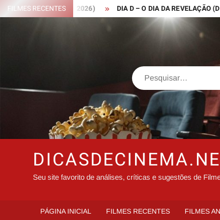
Skip
 ROBIN HOOD – 2026)
FILMES RECENTES
DIA D – O DIA DA REVELAÇÃO (DISCLOS
to
content
Search
DICASDECINEMA.N
Seu site favorito de análises, críticas e sugestões de Film
PÁGINA INICIAL
FILMES RECENTES
FILMES A