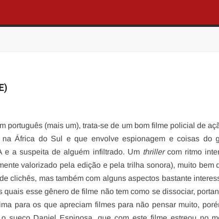
E)
em português (mais um), trata-se de um bom filme policial de aç
 na África do Sul e que envolve espionagem e coisas do g
e a suspeita de alguém infiltrado. Um
thriller
com ritmo inte
ente valorizado pela edição e pela trilha sonora), muito bem d
 de clichês, mas também com alguns aspectos bastante interes
s quais esse gênero de filme não tem como se dissociar, portan
tima para os que apreciam filmes para não pensar muito, po
 é o sueco Daniel Espinosa, que com este filme estreou no 