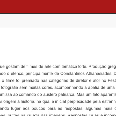
que gostam de filmes de arte com temática forte. Produção gre
todo o elenco, principalmente de Constantinos Athanasiades. D
o filme foi premiado nas categorias de diretor e ator no Fest
fotografia sem muitas cores, acompanhando a apatia de uma 
bmissa ao comando do austero patriarca. Mas um fato aparen
ar origem à história, na qual a inicial perplexidade pela estran
dando lugar aos poucos para as respostas, algumas mais 
nhas, outras na crueza das imagens. Respostas cruas e incô