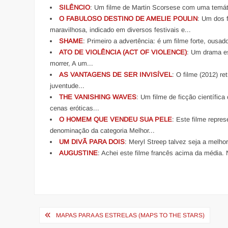
SILÊNCIO
: Um filme de Martin Scorsese com uma temáti
O FABULOSO DESTINO DE AMELIE POULIN
: Um dos f
maravilhosa, indicado em diversos festivais e...
SHAME
: Primeiro a advertência: é um filme forte, ousad
ATO DE VIOLÊNCIA (ACT OF VIOLENCE)
: Um drama es
morrer, A um...
AS VANTAGENS DE SER INVISÍVEL
: O filme (2012) r
juventude...
THE VANISHING WAVES
: Um filme de ficção científic
cenas eróticas...
O HOMEM QUE VENDEU SUA PELE
: Este filme repre
denominação da categoria Melhor...
UM DIVÃ PARA DOIS
: Meryl Streep talvez seja a melho
AUGUSTINE
: Achei este filme francês acima da média. 
Navegação
MAPAS PARA AS ESTRELAS (MAPS TO THE STARS)