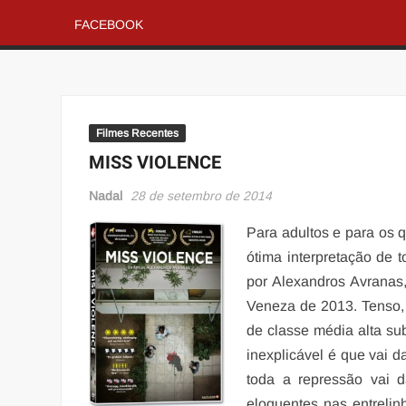
FACEBOOK
Filmes Recentes
MISS VIOLENCE
Nadal
28 de setembro de 2014
Para adultos e para os 
ótima interpretação de 
por Alexandros Avranas, 
Veneza de 2013. Tenso, 
de classe média alta su
inexplicável é que vai d
toda a repressão vai 
eloquentes nas entreli