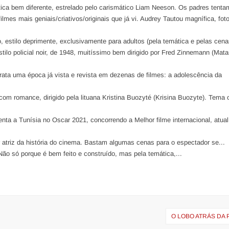
ca bem diferente, estrelado pelo carismático Liam Neeson. Os padres tentam
ilmes mais geniais/criativos/originais que já vi. Audrey Tautou magnífica, foto
o, estilo deprimente, exclusivamente para adultos (pela temática e pelas cenas
tilo policial noir, de 1948, muitíssimo bem dirigido por Fred Zinnemann (Mata
etrata uma época já vista e revista em dezenas de filmes: a adolescência da
a com romance, dirigido pela lituana Kristina Buozyté (Krisina Buozyte). Tema
senta a Tunísia no Oscar 2021, concorrendo a Melhor filme internacional, atual
r atriz da história do cinema. Bastam algumas cenas para o espectador se...
Não só porque é bem feito e construído, mas pela temática,...
O LOBO ATRÁS DA