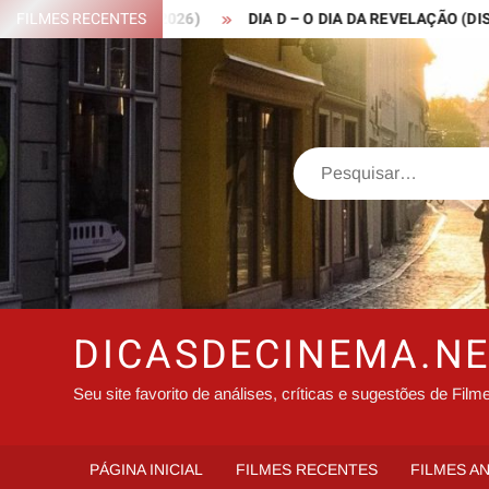
Skip
ROBIN HOOD – 2026)
FILMES RECENTES
DIA D – O DIA DA REVELAÇÃO (DISCLOSU
to
content
Search
DICASDECINEMA.N
Seu site favorito de análises, críticas e sugestões de Film
PÁGINA INICIAL
FILMES RECENTES
FILMES A