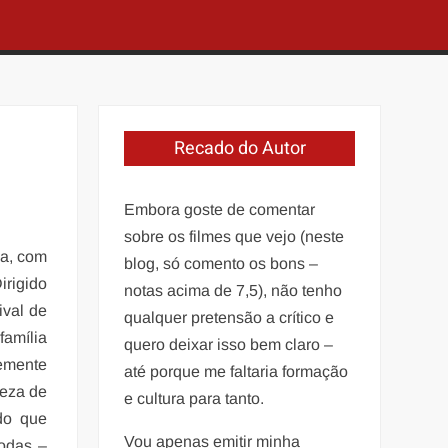
Recado do Autor
Embora goste de comentar
sobre os filmes que vejo (neste
ga, com
blog, só comento os bons –
irigido
notas acima de 7,5), não tenho
ival de
qualquer pretensão a crítico e
família
quero deixar isso bem claro –
temente
até porque me faltaria formação
heza de
e cultura para tanto.
do que
Vou apenas emitir minha
modas –