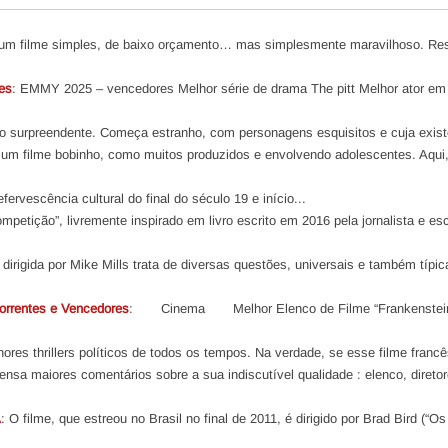
 um filme simples, de baixo orçamento… mas simplesmente maravilhoso. Res
es
: EMMY 2025 – vencedores Melhor série de drama The pitt Melhor ator em 
mo surpreendente. Começa estranho, com personagens esquisitos e cuja existê
 um filme bobinho, como muitos produzidos e envolvendo adolescentes. Aqui
fervescência cultural do final do século 19 e início...
ompetição”, livremente inspirado em livro escrito em 2016 pela jornalista e esc
dirigida por Mike Mills trata de diversas questões, universais e também típi
rrentes e Vencedores
: Cinema Melhor Elenco de Filme “Frankenstei
ores thrillers políticos de todos os tempos. Na verdade, se esse filme francê
ensa maiores comentários sobre a sua indiscutível qualidade : elenco, direto
A
: O filme, que estreou no Brasil no final de 2011, é dirigido por Brad Bird (“Os