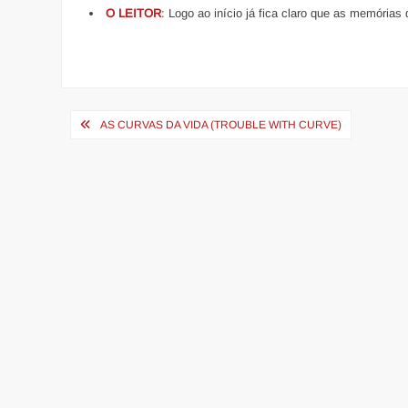
O LEITOR
: Logo ao início já fica claro que as memória
Navegação
AS CURVAS DA VIDA (TROUBLE WITH CURVE)
de
Post