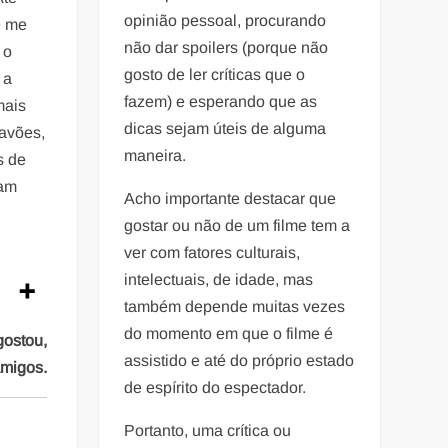
opinião pessoal, procurando
e me
não dar spoilers (porque não
 o
gosto de ler críticas que o
 a
fazem) e esperando que as
mais
dicas sejam úteis de alguma
havões,
maneira.
s de
iam
Acho importante destacar que
gostar ou não de um filme tem a
ver com fatores culturais,
intelectuais, de idade, mas
também depende muitas vezes
do momento em que o filme é
gostou,
assistido e até do próprio estado
amigos.
de espírito do espectador.
Portanto, uma crítica ou