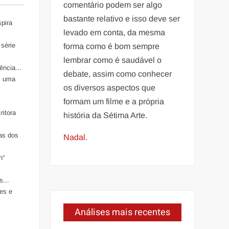
comentário podem ser algo
bastante relativo e isso deve ser
pira
levado em conta, da mesma
série
forma como é bom sempre
lembrar como é saudável o
ncia...
debate, assim como conhecer
, uma
os diversos aspectos que
formam um filme e a própria
ritora
história da Sétima Arte.
cas dos
Nadal.
n”
s...
res e
Análises mais recentes