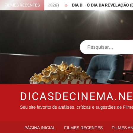
Skip
 ROBIN HOOD – 2026)
FILMES RECENTES
DIA D – O DIA DA REVELAÇÃO (DISCLO
to
content
Search
DICASDECINEMA.N
Seu site favorito de análises, críticas e sugestões de Film
PÁGINA INICIAL
FILMES RECENTES
FILMES A