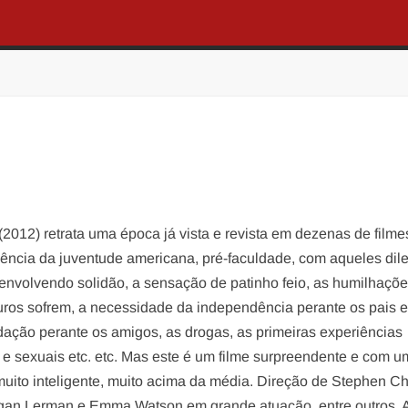
 (2012) retrata uma época já vista e revista em dezenas de filme
ência da juventude americana, pré-faculdade, com aqueles di
, envolvendo solidão, a sensação de patinho feio, as humilhaçõ
uros sofrem, a necessidade da independência perante os pais e
dação perante os amigos, as drogas, as primeiras experiências
s e sexuais etc. etc. Mas este é um filme surpreendente e com u
 muito inteligente, muito acima da média. Direção de Stephen C
an Lerman e Emma Watson em grande atuação, entre outros. 