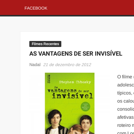
FACEBOOK
Filmes Recentes
AS VANTAGENS DE SER INVISÍVEL
Nadal
21 de dezembro de 2012
O filme
adolesc
típicos
os calo
consoli
afetiva
roteiro
com Log