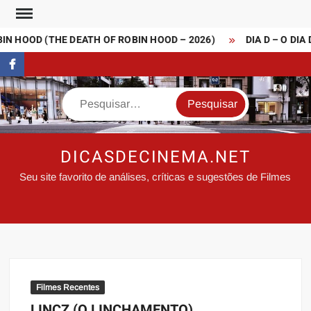
Skip
to
N HOOD (THE DEATH OF ROBIN HOOD – 2026)
DIA D – O DIA 
content
FaceBook
Search
DICASDECINEMA.NET
Seu site favorito de análises, críticas e sugestões de Filmes
Filmes Recentes
LINCZ (O LINCHAMENTO)