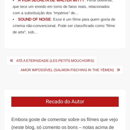
A VIDA SECRETA DE WALTER MITTY
: Filme diferente,
que tece um enredo em torno de fatos reais, relacionados
com a substituição dos “impérios” de...
SOUND OF NOISE
: Esse é um filme para quem gosta de
cinema não-convencional. Pode ser classificado como “filme
de arte”, sob...
Navegação
ATÉ A ETERNIDADE (LES PETITS MOUCHOIRS)
de
AMOR IMPOSSÍVEL (SALMON FISCHING IN THE YÊMEN)
Post
Recado do Autor
Embora goste de comentar sobre os filmes que vejo
(neste blog, só comento os bons – notas acima de