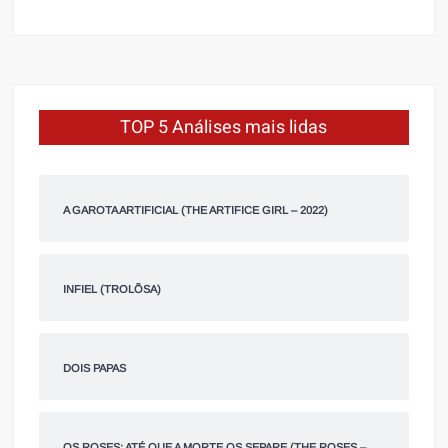
TOP 5 Análises mais lidas
A GAROTA ARTIFICIAL (THE ARTIFICE GIRL – 2022)
INFIEL (TROLÕSA)
DOIS PAPAS
OS ROSES: ATÉ QUE A MORTE OS SEPARE (THE ROSES –