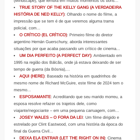
(Mindscape), que lembra em muitos momentos os bons...
TRUE STORY OF THE KELLY GANG (A VERDADEIRA
HISTÓRIA DE NED KELLY)
: Olhando o nome do filme, a
impressão que se tem é de que veremos alguma trama
policial, com...
O CRÍTICO (EL CRÍTICO)
: Primeiro filme do diretor
argentino Hernán Guerschuny, aborda interessantes
situações por que acaba passando um crítico de cinema...
UM DIA PERFEITO (A PERFECT DAY)
: Ambientado em
1995 na região dos Bálcãs, onde já estava deixando de ser
tempo de guerra (da Bósnia),...
AQUI (HERE)
: Baseado na história em quadrinhos de
mesmo nome de Richard McGuire, este filme de 2024 tem o
mesmo...
ESPOSAMANTE
: Acreditando que seu marido morreu, a
esposa resolve refazer os trajetos dele, como
viajante/negociante – em uma pequena carruagem, com...
JOSEY WALES – O FORA DA LEI
: Um filme dirigido e
estrelado por Clint Eastwood, com uma história da época do
final da Guerra Civil...
DEIXA ELA ENTRAR (LET THE RIGHT ON IN)
: Cinema