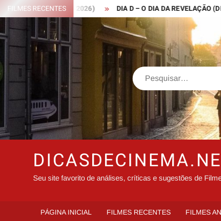
Skip
 ROBIN HOOD – 2026)
FILMES RECENTES
DIA D – O DIA DA REVELAÇÃO (DISCLOS
to
content
Search
DICASDECINEMA.N
Seu site favorito de análises, críticas e sugestões de Film
PÁGINA INICIAL
FILMES RECENTES
FILMES A