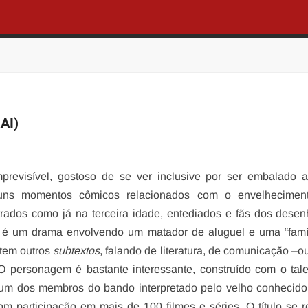
AI)
mprevisível, gostoso de se ver inclusive por ser embalado 
guns momentos cômicos relacionados com o envelhecimen
rados como já na terceira idade, entediados e fãs dos dese
é um drama envolvendo um matador de aluguel e uma “famíl
 tem outros
subtextos
, falando de literatura, de comunicação –o
O personagem é bastante interessante, construído com o tal
 um dos membros do bando interpretado pelo velho conhecid
com participação em mais de 100 filmes e séries. O título se r