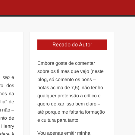
Recado do Autor
Embora goste de comentar
sobre os filmes que vejo (neste
a
rap
e
blog, só comento os bons –
to dos
notas acima de 7,5), não tenho
nhos na
qualquer pretensão a crítico e
ia” de
quero deixar isso bem claro –
u não –
até porque me faltaria formação
ento de
e cultura para tanto.
o Henry
Vou apenas emitir minha
efere à