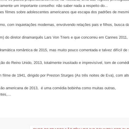
ramente um importante conselho: não saber nada a respeito do...
es filmes sobre adolescentes americanos que escapa dos padrões de mesmi
rno, com inquietações modernas, envolvendo relações pais e filhos, busca d
um) do diretor dinamarquês Lars Von Triers e que concorreu em Cannes 2011,
ramática romântica de 2015, mas muito pouco comentada e talvez difícil de
ução do Reino Unido, 2013, totalmente inusitado e imprevisível, tom de coméd
m filme de 1941, dirigido por Preston Sturges (As três noites de Eva), com alt
ção americana de 2013, é uma comédia bobinha como muitas outras,
tes,...