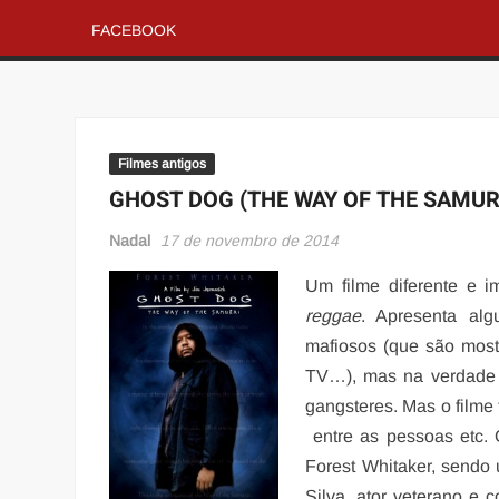
FACEBOOK
Filmes antigos
GHOST DOG (THE WAY OF THE SAMUR
Nadal
17 de novembro de 2014
Um filme diferente e i
reggae
. Apresenta al
mafiosos (que são most
TV…), mas na verdade 
gangsteres. Mas o filme
entre as pessoas etc. 
Forest Whitaker, sendo
Silva, ator veterano e 