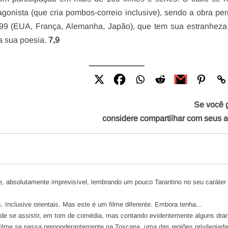
otagonista (que cria pombos-correio inclusive), sendo a obra p
 1999 (EUA, França, Alemanha, Japão), que tem sua estranhez
a sua poesia.
7,9
____________
Se você 
considere compartilhar com seus 
te, absolutamente imprevisível, lembrando um pouco Tarantino no seu caráter
. Inclusive orientais. Mas este é um filme diferente. Embora tenha...
o de se assistir, em tom de comédia, mas contando evidentemente alguns dra
ilme se passa preponderantemente na Toscana, uma das regiões privilegiada