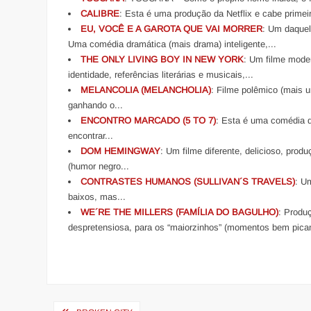
CALIBRE
: Esta é uma produção da Netflix e cabe primei
EU, VOCÊ E A GAROTA QUE VAI MORRER
: Um daquel
Uma comédia dramática (mais drama) inteligente,...
THE ONLY LIVING BOY IN NEW YORK
: Um filme mode
identidade, referências literárias e musicais,...
MELANCOLIA (MELANCHOLIA)
: Filme polêmico (mais 
ganhando o...
ENCONTRO MARCADO (5 TO 7)
: Esta é uma comédia d
encontrar...
DOM HEMINGWAY
: Um filme diferente, delicioso, prod
(humor negro...
CONTRASTES HUMANOS (SULLIVAN´S TRAVELS)
: U
baixos, mas...
WE´RE THE MILLERS (FAMÍLIA DO BAGULHO)
: Produ
despretensiosa, para os “maiorzinhos” (momentos bem pican