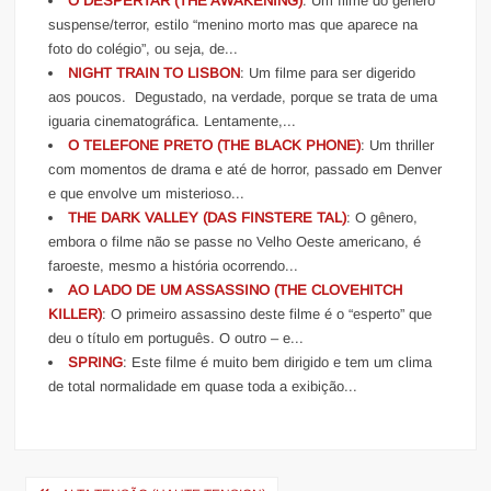
O DESPERTAR (THE AWAKENING)
: Um filme do gênero
suspense/terror, estilo “menino morto mas que aparece na
foto do colégio”, ou seja, de...
NIGHT TRAIN TO LISBON
: Um filme para ser digerido
aos poucos. Degustado, na verdade, porque se trata de uma
iguaria cinematográfica. Lentamente,...
O TELEFONE PRETO (THE BLACK PHONE)
: Um thriller
com momentos de drama e até de horror, passado em Denver
e que envolve um misterioso...
THE DARK VALLEY (DAS FINSTERE TAL)
: O gênero,
embora o filme não se passe no Velho Oeste americano, é
faroeste, mesmo a história ocorrendo...
AO LADO DE UM ASSASSINO (THE CLOVEHITCH
KILLER)
: O primeiro assassino deste filme é o “esperto” que
deu o título em português. O outro – e...
SPRING
: Este filme é muito bem dirigido e tem um clima
de total normalidade em quase toda a exibição...