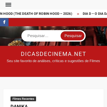
Skip
to
 HOOD (THE DEATH OF ROBIN HOOD – 2026)
DIA D – O DIA D
content
FaceBook
Search
DICASDECINEMA.NET
Seu site favorito de análises, críticas e sugestões de Filmes
Filmes Recentes
DANIKA