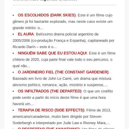
OS ESCOLHIDOS (DARK SKIES)
: Este é um filme cujo
gênero já foi bastante explorado, mas neste caso existe um
grande mérito: o...
EL AURA
: Belíssimo drama policial argentino de
2005/2006 (co-produção França e Espanha), capitaneado por
Ricardo Darín – este é o...
NINGUÉM SABE QUE EU ESTOU AQUI
: Este é um filme
chileno de 2020, cuja parte final vale todo o seu percurso, o
qual não...
O JARDINEIRO FIEL (THE CONSTANT GARDENER)
:
Baseado em livro de John Le Carré, um drama que mistura
ativismo político, romance, ação, mistério e suspense,...
OS INFILTRADOS (THE DEPARTED)
: O que um cinéfilo
pode sentir a partir do início deste filme é que uma hora
haverá um...
TERAPIA DE RISCO (SIDE EFFECTS)
: Filme de 2013,
americano/canadense, muito bem dirigido por Steven
Soderbergh e interpretado por Jude Law e Rooney Mara,...