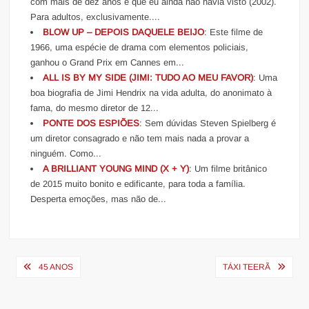
com mais de dez anos e que eu ainda não havia visto (2002).
Para adultos, exclusivamente....
BLOW UP – DEPOIS DAQUELE BEIJO
: Este filme de
1966, uma espécie de drama com elementos policiais,
ganhou o Grand Prix em Cannes em...
ALL IS BY MY SIDE (JIMI: TUDO AO MEU FAVOR)
: Uma
boa biografia de Jimi Hendrix na vida adulta, do anonimato à
fama, do mesmo diretor de 12...
PONTE DOS ESPIÕES
: Sem dúvidas Steven Spielberg é
um diretor consagrado e não tem mais nada a provar a
ninguém. Como...
A BRILLIANT YOUNG MIND (X + Y)
: Um filme britânico
de 2015 muito bonito e edificante, para toda a família.
Desperta emoções, mas não de...
Navegação
45 ANOS
TÁXI TEERÃ
de