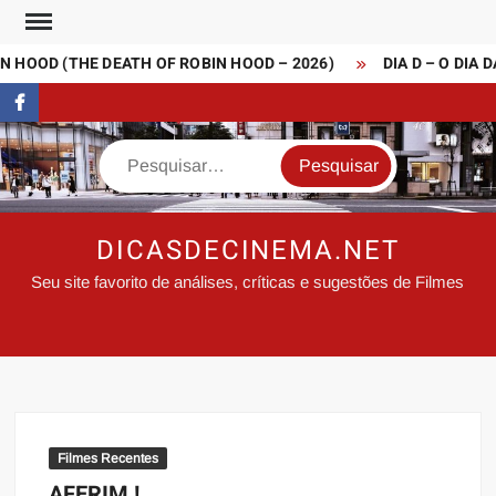
Skip
to
 HOOD (THE DEATH OF ROBIN HOOD – 2026)
DIA D – O DIA D
content
FaceBook
Search
DICASDECINEMA.NET
Seu site favorito de análises, críticas e sugestões de Filmes
Filmes Recentes
AFERIM !