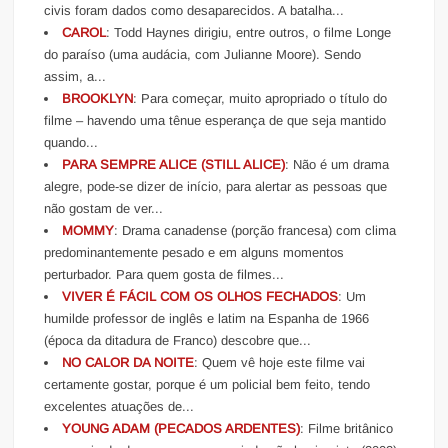
civis foram dados como desaparecidos. A batalha...
CAROL
: Todd Haynes dirigiu, entre outros, o filme Longe
do paraíso (uma audácia, com Julianne Moore). Sendo
assim, a...
BROOKLYN
: Para começar, muito apropriado o título do
filme – havendo uma tênue esperança de que seja mantido
quando...
PARA SEMPRE ALICE (STILL ALICE)
: Não é um drama
alegre, pode-se dizer de início, para alertar as pessoas que
não gostam de ver...
MOMMY
: Drama canadense (porção francesa) com clima
predominantemente pesado e em alguns momentos
perturbador. Para quem gosta de filmes...
VIVER É FÁCIL COM OS OLHOS FECHADOS
: Um
humilde professor de inglês e latim na Espanha de 1966
(época da ditadura de Franco) descobre que...
NO CALOR DA NOITE
: Quem vê hoje este filme vai
certamente gostar, porque é um policial bem feito, tendo
excelentes atuações de...
YOUNG ADAM (PECADOS ARDENTES)
: Filme britânico