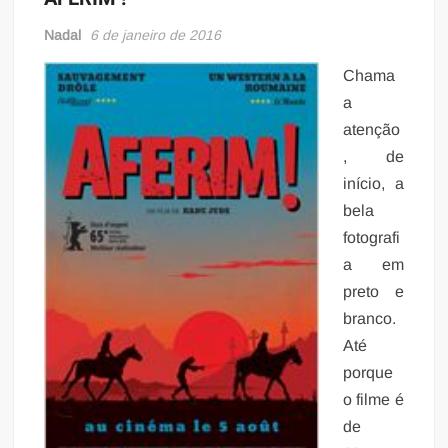
Nadal
6 de janeiro de 2016
Chama
a
atenção
, de
início, a
bela
fotografi
a em
preto e
branco.
Até
porque
o filme é
de