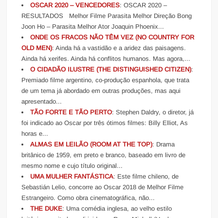
OSCAR 2020 – VENCEDORES
: OSCAR 2020 –
RESULTADOS Melhor Filme Parasita Melhor Direção Bong
Joon Ho – Parasita Melhor Ator Joaquin Phoenix...
ONDE OS FRACOS NÃO TÊM VEZ (NO COUNTRY FOR
OLD MEN)
: Ainda há a vastidão e a aridez das paisagens.
Ainda há xerifes. Ainda há conflitos humanos. Mas agora,...
O CIDADÃO ILUSTRE (THE DISTINGUISHED CITIZEN)
:
Premiado filme argentino, co-produção espanhola, que trata
de um tema já abordado em outras produções, mas aqui
apresentado...
TÃO FORTE E TÃO PERTO
: Stephen Daldry, o diretor, já
foi indicado ao Oscar por três ótimos filmes: Billy Elliot, As
horas e...
ALMAS EM LEILÃO (ROOM AT THE TOP)
: Drama
britânico de 1959, em preto e branco, baseado em livro de
mesmo nome e cujo título original...
UMA MULHER FANTÁSTICA
: Este filme chileno, de
Sebastián Lelio, concorre ao Oscar 2018 de Melhor Filme
Estrangeiro. Como obra cinematográfica, não...
THE DUKE
: Uma comédia inglesa, ao velho estilo