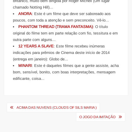
britânico, muito bem dirigida por Roger Michell (Um lugar
chamado Notting Hill)...
ANORA
: Este é um filme que deve ser saboreado aos
poucos, com toda a atenção e sem preconceito. Vê-lo...
PHANTOM THREAD (TRAMA FANTASMA)
: O título
original do filme tem em parte relação com fio, tessitura e em
outra parte com alguns...
12 YEARS A SLAVE
: Este filme recebeu inúmeras
indicações para prêmios de Cinema deste início de 2014
(entrega em janeiro): Globo de...
MINARI
: Este é daqueles filmes que a gente assiste, acha
bom, sensível, bonito, com boas interpretações, mensagem
edificante, coisa...
Navegação
ACIMA DAS NUVENS (CLOUDS OF SILS MARIA )
de
O JOGO DA IMITAÇÃO
Post