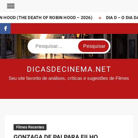
Skip
to
 HOOD (THE DEATH OF ROBIN HOOD – 2026)
DIA D – O DIA D
content
FaceBook
Search
DICASDECINEMA.NET
Seu site favorito de análises, críticas e sugestões de Filmes
Filmes Recentes
GONZAGA DE PAI PARA FILHO