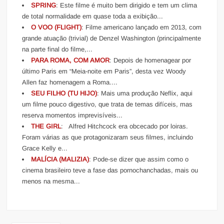
SPRING
: Este filme é muito bem dirigido e tem um clima
de total normalidade em quase toda a exibição...
O VOO (FLIGHT)
: Filme americano lançado em 2013, com
grande atuação (trivial) de Denzel Washington (principalmente
na parte final do filme,...
PARA ROMA, COM AMOR
: Depois de homenagear por
último Paris em “Meia-noite em Paris”, desta vez Woody
Allen faz homenagem a Roma....
SEU FILHO (TU HIJO)
: Mais uma produção Neflix, aqui
um filme pouco digestivo, que trata de temas difíceis, mas
reserva momentos imprevisíveis...
THE GIRL
: Alfred Hitchcock era obcecado por loiras.
Foram várias as que protagonizaram seus filmes, incluindo
Grace Kelly e...
MALÍCIA (MALIZIA)
: Pode-se dizer que assim como o
cinema brasileiro teve a fase das pornochanchadas, mais ou
menos na mesma...