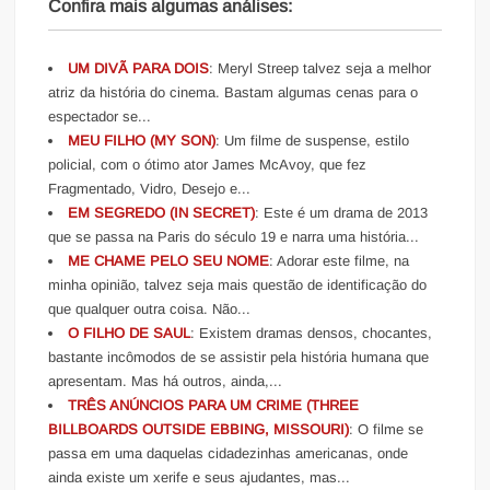
Confira mais algumas análises:
UM DIVÃ PARA DOIS
: Meryl Streep talvez seja a melhor
atriz da história do cinema. Bastam algumas cenas para o
espectador se...
MEU FILHO (MY SON)
: Um filme de suspense, estilo
policial, com o ótimo ator James McAvoy, que fez
Fragmentado, Vidro, Desejo e...
EM SEGREDO (IN SECRET)
: Este é um drama de 2013
que se passa na Paris do século 19 e narra uma história...
ME CHAME PELO SEU NOME
: Adorar este filme, na
minha opinião, talvez seja mais questão de identificação do
que qualquer outra coisa. Não...
O FILHO DE SAUL
: Existem dramas densos, chocantes,
bastante incômodos de se assistir pela história humana que
apresentam. Mas há outros, ainda,...
TRÊS ANÚNCIOS PARA UM CRIME (THREE
BILLBOARDS OUTSIDE EBBING, MISSOURI)
: O filme se
passa em uma daquelas cidadezinhas americanas, onde
ainda existe um xerife e seus ajudantes, mas...