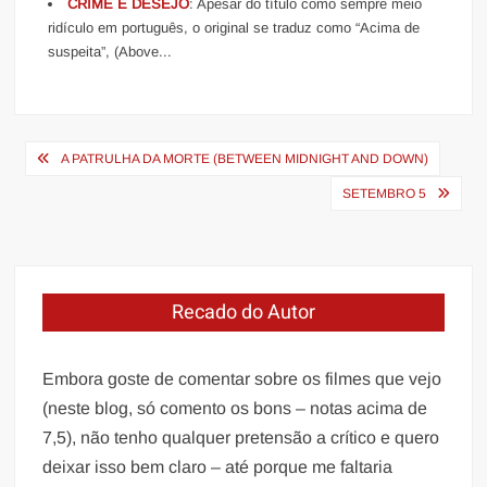
CRIME E DESEJO
: Apesar do título como sempre meio
ridículo em português, o original se traduz como “Acima de
suspeita”, (Above...
Navegação
A PATRULHA DA MORTE (BETWEEN MIDNIGHT AND DOWN)
de
SETEMBRO 5
Post
Recado do Autor
Embora goste de comentar sobre os filmes que vejo
(neste blog, só comento os bons – notas acima de
7,5), não tenho qualquer pretensão a crítico e quero
deixar isso bem claro – até porque me faltaria