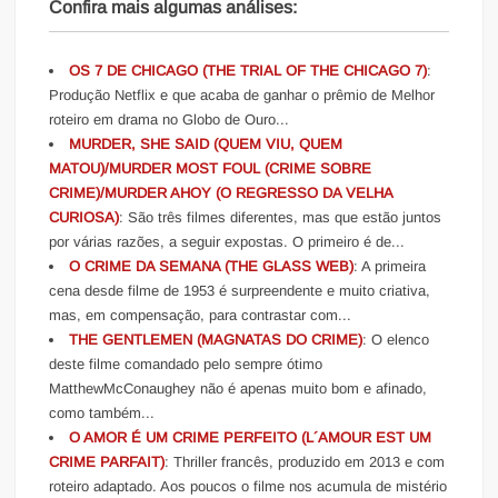
Confira mais algumas análises:
OS 7 DE CHICAGO (THE TRIAL OF THE CHICAGO 7)
:
Produção Netflix e que acaba de ganhar o prêmio de Melhor
roteiro em drama no Globo de Ouro...
MURDER, SHE SAID (QUEM VIU, QUEM
MATOU)/MURDER MOST FOUL (CRIME SOBRE
CRIME)/MURDER AHOY (O REGRESSO DA VELHA
CURIOSA)
: São três filmes diferentes, mas que estão juntos
por várias razões, a seguir expostas. O primeiro é de...
O CRIME DA SEMANA (THE GLASS WEB)
: A primeira
cena desde filme de 1953 é surpreendente e muito criativa,
mas, em compensação, para contrastar com...
THE GENTLEMEN (MAGNATAS DO CRIME)
: O elenco
deste filme comandado pelo sempre ótimo
MatthewMcConaughey não é apenas muito bom e afinado,
como também...
O AMOR É UM CRIME PERFEITO (L´AMOUR EST UM
CRIME PARFAIT)
: Thriller francês, produzido em 2013 e com
roteiro adaptado. Aos poucos o filme nos acumula de mistério