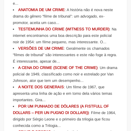
e...
ANATOMIA DE UM CRIME
: A história não é nova neste
drama do gênero “filme de tribunal”: um advogado, ex-
promotor, aceita um caso...
TESTEMUNHA DO CRIME (WITNESS TO MURDER)
: Na
internet encontramos uma boa descrição para este policial
noir de 1954: um filme pequeno, mas interessante. O...
VERSÕES DE UM CRIME
: Geralmente os chamados
“filmes de tribunal” são interessantes e este não foge à regra.
É interessante, apesar de...
A CENA DO CRIME (SCENE OF THE CRIME)
: Um drama
policial de 1949, classificado como noir e estrelado por Van
Johnson, ator que tem um desempenho...
A NOITE DOS GENERAIS
: Um filme de 1967, que
apresenta uma linha de ação e em torno dela vários temas
importantes. Gira...
POR UM PUNHADO DE DÓLARES (A FISTFULL OF
DOLLARS – PER UN PUGNO DI DOLLARI))
: Filme de 1964,
dirigido por Sérgio Leone e o primeiro da trilogia que ficou
conhecida como a Trilogia...