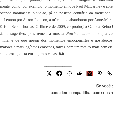
ealmente, como, por exemplo, o momento em que Paul McCartney é apr
ocando habilmente o violão, já na posição contrária da tradicional
ohn Lennon por Aaron Johnson, a mãe que o abandonou por Anne-Marie
ma Kristin Scott Thomas. O filme é de 2009, co-produção Canadá-Reino
stante sugestivo, pois remete à música
Nowhere man,
da dupla
L
 final é de que apesar dos momentos emocionantes e nostálgicos
da maiores e mais legítimas emoções, talvez com um roteiro mais bem el
el do protagonista em algumas cenas.
8,
0
____________
Se você 
considere compartilhar com seus 