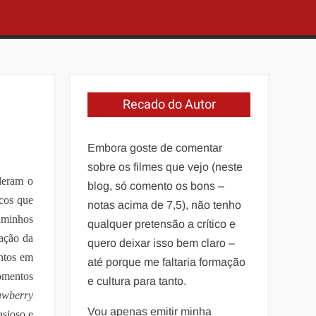
Recado do Autor
Embora goste de comentar
sobre os filmes que vejo (neste
deram o
blog, só comento os bons –
icos que
notas acima de 7,5), não tenho
caminhos
qualquer pretensão a crítico e
mação da
quero deixar isso bem claro –
ntos em
até porque me faltaria formação
omentos
e cultura para tanto.
awberry
Vou apenas emitir minha
asioso e