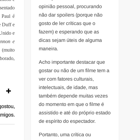
opinião pessoal, procurando
esentado
não dar spoilers (porque não
. Paul é
gosto de ler críticas que o
 Duff e
fazem) e esperando que as
 Unido e
dicas sejam úteis de alguma
ennon e
maneira.
 (muito
aborado,
Acho importante destacar que
gostar ou não de um filme tem a
ver com fatores culturais,
intelectuais, de idade, mas
também depende muitas vezes
do momento em que o filme é
gostou,
assistido e até do próprio estado
amigos.
de espírito do espectador.
Portanto, uma crítica ou