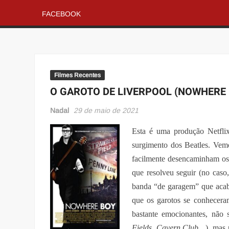
FACEBOOK
Filmes Recentes
O GAROTO DE LIVERPOOL (NOWHERE
Nadal
29 de maio de 2021
Esta é uma produção Netflix
surgimento dos Beatles. Vemo
facilmente desencaminham os 
que resolveu seguir (no caso
banda “de garagem” que aca
que os garotos se conhecera
bastante emocionantes, não
Fields, Cavern Club…
), mas