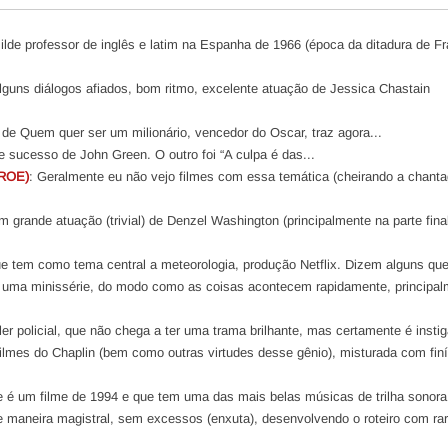
lde professor de inglês e latim na Espanha de 1966 (época da ditadura de F
lguns diálogos afiados, bom ritmo, excelente atuação de Jessica Chastain
 de Quem quer ser um milionário, vencedor do Oscar, traz agora...
e sucesso de John Green. O outro foi “A culpa é das...
ROE)
: Geralmente eu não vejo filmes com essa temática (cheirando a chant
 grande atuação (trivial) de Denzel Washington (principalmente na parte fina
e tem como tema central a meteorologia, produção Netflix. Dizem alguns que
e uma minissérie, do modo como as coisas acontecem rapidamente, principa
ller policial, que não chega a ter uma trama brilhante, mas certamente é instig
ilmes do Chaplin (bem como outras virtudes desse gênio), misturada com fin
e é um filme de 1994 e que tem uma das mais belas músicas de trilha sonora 
e maneira magistral, sem excessos (enxuta), desenvolvendo o roteiro com ra