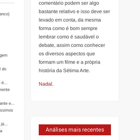
comentário podem ser algo
bastante relativo e isso deve ser
ranco)
levado em conta, da mesma
forma como é bom sempre
lembrar como é saudável o
debate, assim como conhecer
os diversos aspectos que
agem
formam um filme e a própria
l do
história da Sétima Arte.
 é...
Nadal.
lmente
ante e...
íssimos
já...
Análises mais recentes
ra