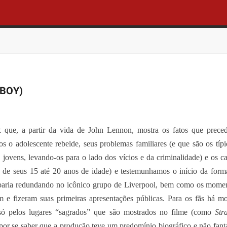
 BOY)
 que, a partir da vida de John Lennon, mostra os fatos que prece
s o adolescente rebelde, seus problemas familiares (e que são os típ
jovens, levando-os para o lado dos vícios e da criminalidade) e os 
, de seus 15 até 20 anos de idade) e testemunhamos o início da for
baria redundando no icônico grupo de Liverpool, bem como os mome
m e fizeram suas primeiras apresentações públicas. Para os fãs há m
 só pelos lugares “sagrados” que são mostrados no filme (como
Str
 por se saber que a produção teve um predomínio biográfico e não fant