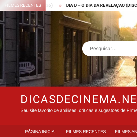
Skip
BIN HOOD – 2026)
FILMES RECENTES
DIA D – O DIA DA REVELAÇÃO (DISCLOSURE
to
content
Search
DICASDECINEMA.N
Seu site favorito de análises, críticas e sugestões de Film
PÁGINA INICIAL
FILMES RECENTES
FILMES A