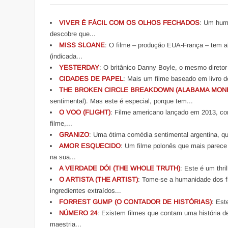
VIVER É FÁCIL COM OS OLHOS FECHADOS
: Um humi
descobre que...
MISS SLOANE
: O filme – produção EUA-França – tem a
(indicada...
YESTERDAY
: O britânico Danny Boyle, o mesmo diretor
CIDADES DE PAPEL
: Mais um filme baseado em livro d
THE BROKEN CIRCLE BREAKDOWN (ALABAMA MON
sentimental). Mas este é especial, porque tem...
O VOO (FLIGHT)
: Filme americano lançado em 2013, com
filme,...
GRANIZO
: Uma ótima comédia sentimental argentina, qu
AMOR ESQUECIDO
: Um filme polonês que mais parec
na sua...
A VERDADE DÓI (THE WHOLE TRUTH)
: Este é um thri
O ARTISTA (THE ARTIST)
: Tome-se a humanidade dos f
ingredientes extraídos...
FORREST GUMP (O CONTADOR DE HISTÓRIAS)
: Est
NÚMERO 24
: Existem filmes que contam uma história d
maestria...