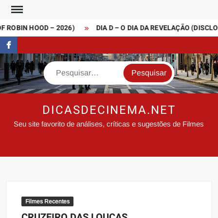
Skip
to
 ROBIN HOOD – 2026)
DIA D – O DIA DA REVELAÇÃO (DISCLOS
content
FaceBook
Search
DICASDECINEMA.NET
Seu site favorito de análises, críticas e sugestões de Filmes
Filmes Recentes
CRUZEIRO DAS LOUCAS