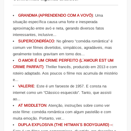
GRANDMA (APRENDENDO COM A VOVÓ)
: Uma
situação específica causa uma forte e inesperada
aproximação entre avó e neta, gerando diversos fatos
interessantes, inclusive...
SUPERCONDRÍACO
: No gênero “comédia romântica” é
comum ver filmes divertidos, simpáticos, agradáveis, mas
geralmente todos gravitam em torno dos...
O AMOR É UM CRIME PERFEITO (L´AMOUR EST UM
CRIME PARFAIT)
: Thriller francês, produzido em 2013 e com
roteiro adaptado. Aos poucos o filme nos acumula de mistério
e...
VALERIE
: Este é um faroeste de 1957. E consta na
internet como um “Clássico esquecido”. Tanto, que assisti
ao...
AT MIDDLETON
: Atenção, instruções sobre como ver
este filme: comédia romântica com algum pastelão e com
muita emoção. Portanto, ver...
DUPLA EXPLOSIVA (THE HITMAN`S BODYGUARD) –
: