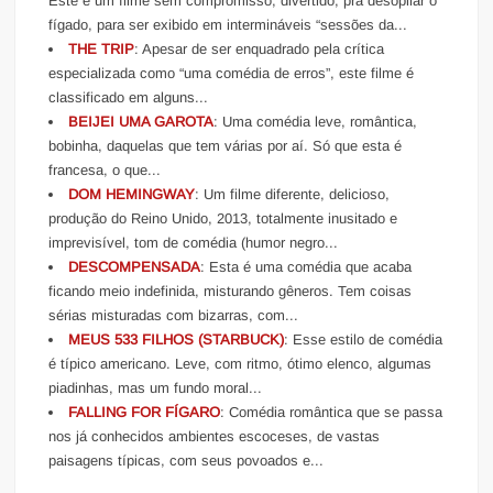
Este é um filme sem compromisso, divertido, pra desopilar o
fígado, para ser exibido em intermináveis “sessões da...
THE TRIP
: Apesar de ser enquadrado pela crítica
especializada como “uma comédia de erros”, este filme é
classificado em alguns...
BEIJEI UMA GAROTA
: Uma comédia leve, romântica,
bobinha, daquelas que tem várias por aí. Só que esta é
francesa, o que...
DOM HEMINGWAY
: Um filme diferente, delicioso,
produção do Reino Unido, 2013, totalmente inusitado e
imprevisível, tom de comédia (humor negro...
DESCOMPENSADA
: Esta é uma comédia que acaba
ficando meio indefinida, misturando gêneros. Tem coisas
sérias misturadas com bizarras, com...
MEUS 533 FILHOS (STARBUCK)
: Esse estilo de comédia
é típico americano. Leve, com ritmo, ótimo elenco, algumas
piadinhas, mas um fundo moral...
FALLING FOR FÍGARO
: Comédia romântica que se passa
nos já conhecidos ambientes escoceses, de vastas
paisagens típicas, com seus povoados e...