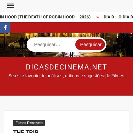
Skip
to
 HOOD (THE DEATH OF ROBIN HOOD – 2026)
DIA D – O DIA 
content
FaceBook
Search
DICASDECINEMA.NET
Seu site favorito de análises, críticas e sugestões de Filmes
Filmes Recentes
THE TRIP