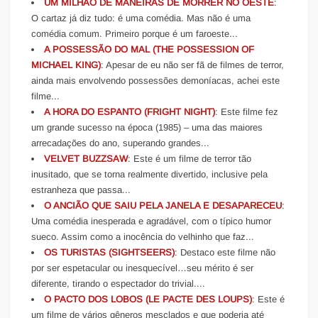
UM MILHÃO DE MANEIRAS DE MORRER NO OESTE
:
O cartaz já diz tudo: é uma comédia. Mas não é uma
comédia comum. Primeiro porque é um faroeste...
A POSSESSÃO DO MAL (THE POSSESSION OF
MICHAEL KING)
: Apesar de eu não ser fã de filmes de terror,
ainda mais envolvendo possessões demoníacas, achei este
filme...
A HORA DO ESPANTO (FRIGHT NIGHT)
: Este filme fez
um grande sucesso na época (1985) – uma das maiores
arrecadações do ano, superando grandes...
VELVET BUZZSAW
: Este é um filme de terror tão
inusitado, que se torna realmente divertido, inclusive pela
estranheza que passa...
O ANCIÃO QUE SAIU PELA JANELA E DESAPARECEU
:
Uma comédia inesperada e agradável, com o típico humor
sueco. Assim como a inocência do velhinho que faz...
OS TURISTAS (SIGHTSEERS)
: Destaco este filme não
por ser espetacular ou inesquecível…seu mérito é ser
diferente, tirando o espectador do trivial....
O PACTO DOS LOBOS (LE PACTE DES LOUPS)
: Este é
um filme de vários gêneros mesclados e que poderia até