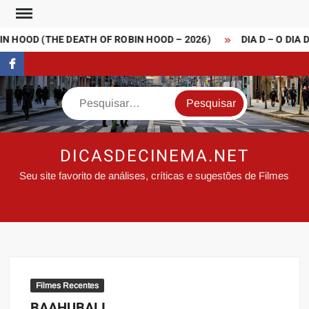
Skip
to
 HOOD (THE DEATH OF ROBIN HOOD – 2026)
DIA D – O DIA D
content
FaceBook
Search
DICASDECINEMA.NET
Seu site favorito de análises, críticas e sugestões de Filmes
Filmes Recentes
BAAHUBALI