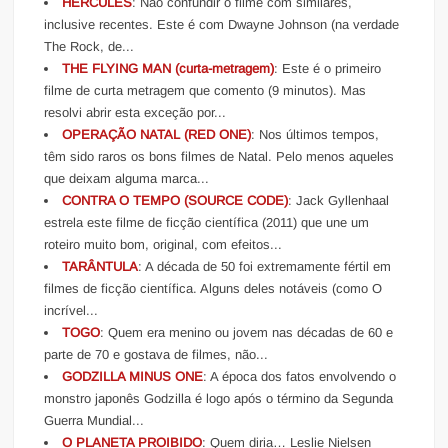
HÉRCULES
: Não confundir o filme com similares,
inclusive recentes. Este é com Dwayne Johnson (na verdade
The Rock, de...
THE FLYING MAN (curta-metragem)
: Este é o primeiro
filme de curta metragem que comento (9 minutos). Mas
resolvi abrir esta exceção por...
OPERAÇÃO NATAL (RED ONE)
: Nos últimos tempos,
têm sido raros os bons filmes de Natal. Pelo menos aqueles
que deixam alguma marca...
CONTRA O TEMPO (SOURCE CODE)
: Jack Gyllenhaal
estrela este filme de ficção científica (2011) que une um
roteiro muito bom, original, com efeitos...
TARÂNTULA
: A década de 50 foi extremamente fértil em
filmes de ficção científica. Alguns deles notáveis (como O
incrível...
TOGO
: Quem era menino ou jovem nas décadas de 60 e
parte de 70 e gostava de filmes, não...
GODZILLA MINUS ONE
: A época dos fatos envolvendo o
monstro japonês Godzilla é logo após o término da Segunda
Guerra Mundial...
O PLANETA PROIBIDO
: Quem diria… Leslie Nielsen