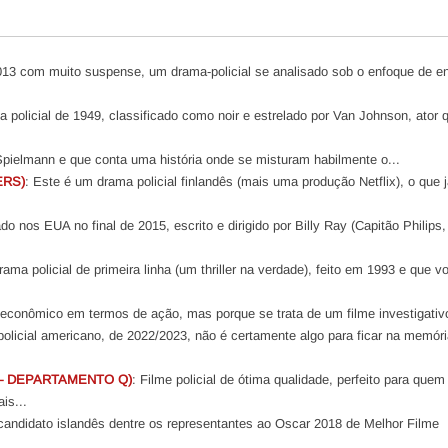
13 com muito suspense, um drama-policial se analisado sob o enfoque de e
 policial de 1949, classificado como noir e estrelado por Van Johnson, ator 
 Spielmann e que conta uma história onde se misturam habilmente o...
ERS)
: Este é um drama policial finlandês (mais uma produção Netflix), o que 
do nos EUA no final de 2015, escrito e dirigido por Billy Ray (Capitão Philips
ama policial de primeira linha (um thriller na verdade), feito em 1993 e que vo
 econômico em termos de ação, mas porque se trata de um filme investigativo
r policial americano, de 2022/2023, não é certamente algo para ficar na memóri
 – DEPARTAMENTO Q)
: Filme policial de ótima qualidade, perfeito para quem
is...
candidato islandês dentre os representantes ao Oscar 2018 de Melhor Filme