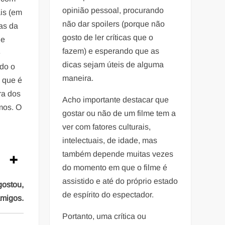
opinião pessoal, procurando
ais (em
não dar spoilers (porque não
as da
gosto de ler críticas que o
de
fazem) e esperando que as
e
dicas sejam úteis de alguma
ndo o
maneira.
o que é
ra dos
Acho importante destacar que
mos. O
gostar ou não de um filme tem a
ver com fatores culturais,
intelectuais, de idade, mas
também depende muitas vezes
do momento em que o filme é
assistido e até do próprio estado
gostou,
de espírito do espectador.
amigos.
Portanto, uma crítica ou