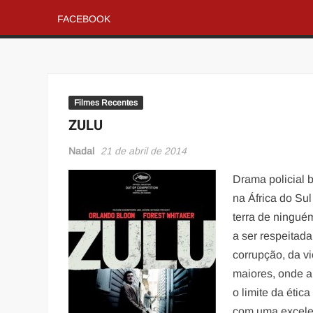
FACEBOOK
Filmes Recentes
ZULU
Nadal
21 de abril de 2014
Drama policial b
na África do Sul
terra de ninguém
a ser respeitad
corrupção, da v
maiores, onde a
o limite da étic
com uma excelen