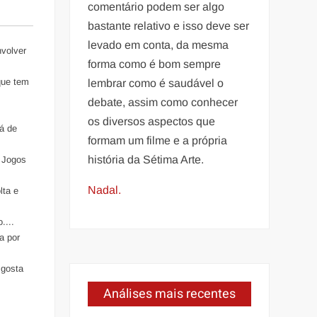
comentário podem ser algo
bastante relativo e isso deve ser
levado em conta, da mesma
nvolver
forma como é bom sempre
que tem
lembrar como é saudável o
debate, assim como conhecer
os diversos aspectos que
já de
formam um filme e a própria
história da Sétima Arte.
, Jogos
Nadal.
lta e
....
a por
 gosta
Análises mais recentes