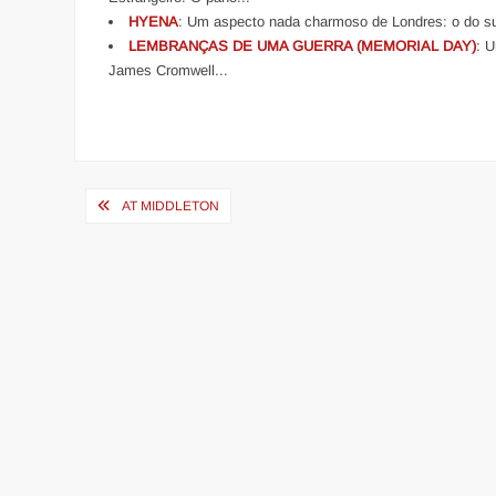
HYENA
: Um aspecto nada charmoso de Londres: o do subm
LEMBRANÇAS DE UMA GUERRA (MEMORIAL DAY)
: 
James Cromwell...
Navegação
AT MIDDLETON
de
Post