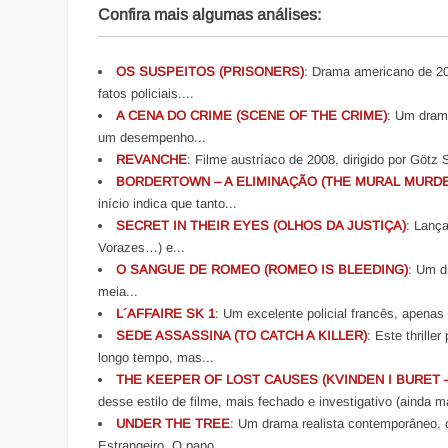
Confira mais algumas análises:
OS SUSPEITOS (PRISONERS)
: Drama americano de 20
fatos policiais....
A CENA DO CRIME (SCENE OF THE CRIME)
: Um drama
um desempenho...
REVANCHE
: Filme austríaco de 2008, dirigido por Götz
BORDERTOWN – A ELIMINAÇÃO (THE MURAL MURD
início indica que tanto...
SECRET IN THEIR EYES (OLHOS DA JUSTIÇA)
: Lança
Vorazes…) e...
O SANGUE DE ROMEO (ROMEO IS BLEEDING)
: Um dr
meia...
L´AFFAIRE SK 1
: Um excelente policial francês, apenas
SEDE ASSASSINA (TO CATCH A KILLER)
: Este thrille
longo tempo, mas...
THE KEEPER OF LOST CAUSES (KVINDEN I BURET
desse estilo de filme, mais fechado e investigativo (ainda ma
UNDER THE TREE
: Um drama realista contemporâneo, 
Estrangeiro. O pano...