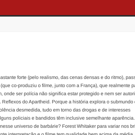
astante forte (pelo realismo, das cenas densas e do ritmo), pa
 (que co-produziu o filme, junto com a França), que realmente 
, onde ser polícia não significa estar protegido e nem ser auto
a. Reflexos do Apartheid. Porque a história explora o submundo
iolência desmedida, tudo em torno das drogas e de interesses
lguns policiais e bandidos têm inclusive semelhante aparência
a nesse universo de barbárie? Forest Whitaker para variar nos b
te interpretação e o filme tem qualidade bem acima da média