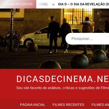
Skip
 ROBIN HOOD – 2026)
FILMES RECENTES
DIA D – O DIA DA REVELAÇÃO (DISCLOS
to
content
Search
DICASDECINEMA.N
Seu site favorito de análises, críticas e sugestões de Film
PÁGINA INICIAL
FILMES RECENTES
FILMES A