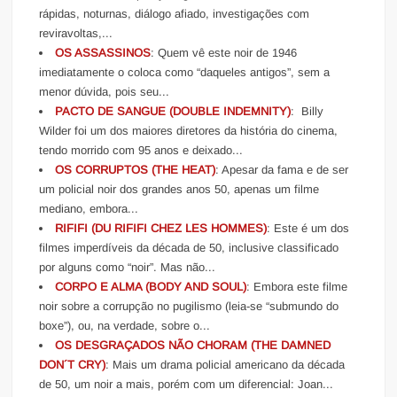
rápidas, noturnas, diálogo afiado, investigações com
reviravoltas,...
OS ASSASSINOS
: Quem vê este noir de 1946
imediatamente o coloca como “daqueles antigos”, sem a
menor dúvida, pois seu...
PACTO DE SANGUE (DOUBLE INDEMNITY)
: Billy
Wilder foi um dos maiores diretores da história do cinema,
tendo morrido com 95 anos e deixado...
OS CORRUPTOS (THE HEAT)
: Apesar da fama e de ser
um policial noir dos grandes anos 50, apenas um filme
mediano, embora...
RIFIFI (DU RIFIFI CHEZ LES HOMMES)
: Este é um dos
filmes imperdíveis da década de 50, inclusive classificado
por alguns como “noir”. Mas não...
CORPO E ALMA (BODY AND SOUL)
: Embora este filme
noir sobre a corrupção no pugilismo (leia-se “submundo do
boxe”), ou, na verdade, sobre o...
OS DESGRAÇADOS NÃO CHORAM (THE DAMNED
DON´T CRY)
: Mais um drama policial americano da década
de 50, um noir a mais, porém com um diferencial: Joan...