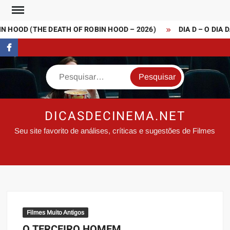
Skip
to
 HOOD (THE DEATH OF ROBIN HOOD – 2026)
DIA D – O DIA D
content
FaceBook
Search
DICASDECINEMA.NET
Seu site favorito de análises, críticas e sugestões de Filmes
Filmes Muito Antigos
O TERCEIRO HOMEM