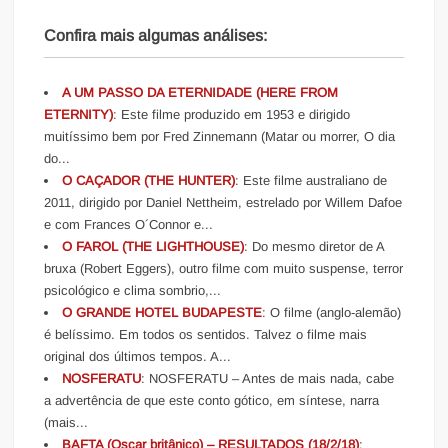
Confira mais algumas análises:
A UM PASSO DA ETERNIDADE (HERE FROM
ETERNITY)
: Este filme produzido em 1953 e dirigido
muitíssimo bem por Fred Zinnemann (Matar ou morrer, O dia
do...
O CAÇADOR (THE HUNTER)
: Este filme australiano de
2011, dirigido por Daniel Nettheim, estrelado por Willem Dafoe
e com Frances O´Connor e...
O FAROL (THE LIGHTHOUSE)
: Do mesmo diretor de A
bruxa (Robert Eggers), outro filme com muito suspense, terror
psicológico e clima sombrio,...
O GRANDE HOTEL BUDAPESTE
: O filme (anglo-alemão)
é belíssimo. Em todos os sentidos. Talvez o filme mais
original dos últimos tempos. A...
NOSFERATU
: NOSFERATU – Antes de mais nada, cabe
a advertência de que este conto gótico, em síntese, narra
(mais...
BAFTA (Oscar britânico) – RESULTADOS (18/2/18)
: