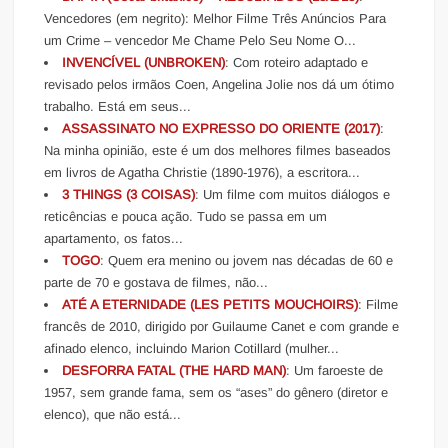
Vencedores (em negrito): Melhor Filme Três Anúncios Para
um Crime – vencedor Me Chame Pelo Seu Nome O...
INVENCÍVEL (UNBROKEN)
: Com roteiro adaptado e
revisado pelos irmãos Coen, Angelina Jolie nos dá um ótimo
trabalho. Está em seus...
ASSASSINATO NO EXPRESSO DO ORIENTE (2017)
:
Na minha opinião, este é um dos melhores filmes baseados
em livros de Agatha Christie (1890-1976), a escritora...
3 THINGS (3 COISAS)
: Um filme com muitos diálogos e
reticências e pouca ação. Tudo se passa em um
apartamento, os fatos...
TOGO
: Quem era menino ou jovem nas décadas de 60 e
parte de 70 e gostava de filmes, não...
ATÉ A ETERNIDADE (LES PETITS MOUCHOIRS)
: Filme
francês de 2010, dirigido por Guilaume Canet e com grande e
afinado elenco, incluindo Marion Cotillard (mulher...
DESFORRA FATAL (THE HARD MAN)
: Um faroeste de
1957, sem grande fama, sem os “ases” do gênero (diretor e
elenco), que não está...