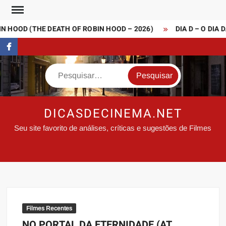
Skip
to
 HOOD (THE DEATH OF ROBIN HOOD – 2026)
DIA D – O DIA D
content
FaceBook
Search
DICASDECINEMA.NET
Seu site favorito de análises, críticas e sugestões de Filmes
Filmes Recentes
NO PORTAL DA ETERNIDADE (AT