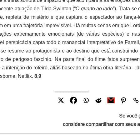
 a trilha sonora de impacto e que acompanha as emoções da
cente atuação de Tilda Swinton (“
O quarto ao lado”
). Trata-se
te, repleta de mistério e que captura o espectador ao lança-l
 em uma trajetória imprevisível. Há muitas cenas em que Lor
uações extremamente emocionais (de várias espécies) e nas
l perspicácia capta todo o manancial interpretativo de Farrell
 se resume ao protagonista e ao destino que está construindo 
 de perigoso fascínio. Na parte final do filme fatos surpree
i a intenção do roteiro, aliás baseado na ótima obra literária – 
sborne. Netflix.
8,9
____________
Se você 
considere compartilhar com seus 