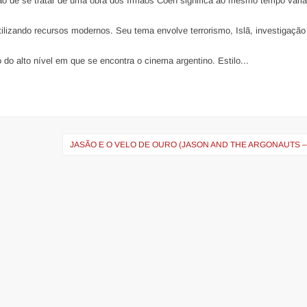
ão de se tratar de uma obra dos Irmãos Coen significa ao mesmo tempo vári
ilizando recursos modernos. Seu tema envolve terrorismo, Islã, investigação
do alto nível em que se encontra o cinema argentino. Estilo...
JASÃO E O VELO DE OURO (JASON AND THE ARGONAUTS –