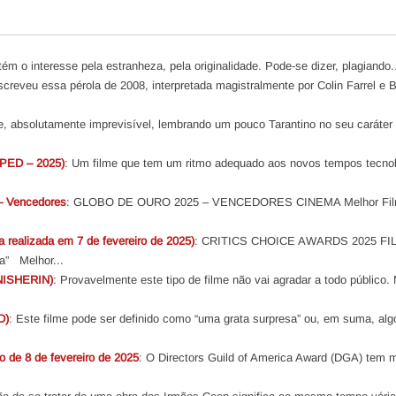
ém o interesse pela estranheza, pela originalidade. Pode-se dizer, plagiando.
creveu essa pérola de 2008, interpretada magistralmente por Colin Farrel e 
te, absolutamente imprevisível, lembrando um pouco Tarantino no seu caráter
ED – 2025)
: Um filme que tem um ritmo adequado aos novos tempos tecnol
– Vencedores
: GLOBO DE OURO 2025 – VENCEDORES CINEMA Melhor Fil
ealizada em 7 de fevereiro de 2025)
: CRITICS CHOICE AWARDS 2025 F
a” Melhor...
NISHERIN)
: Provavelmente este tipo de filme não vai agradar a todo público.
D)
: Este filme pode ser definido como “uma grata surpresa” ou, em suma, alg
 8 de fevereiro de 2025
: O Directors Guild of America Award (DGA) tem 