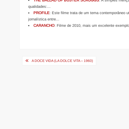
THE BALLAD OF BUSTER SCRUGGS
: A simples menç
qualidades:...
PROFILE
: Este filme trata de um tema contemporâneo ut
jornalística entre...
CARANCHO
: Filme de 2010, mais um excelente exemplo 
Navegação
A DOCE VIDA (LA DOLCE VITA – 1960)
de
Post