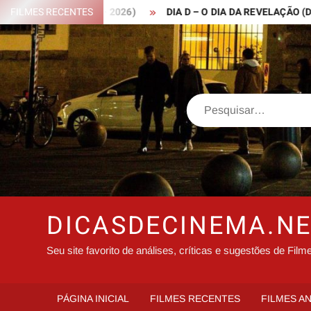
Skip
 ROBIN HOOD – 2026)
FILMES RECENTES
DIA D – O DIA DA REVELAÇÃO (DISCLOS
to
content
Search
DICASDECINEMA.N
Seu site favorito de análises, críticas e sugestões de Film
PÁGINA INICIAL
FILMES RECENTES
FILMES A