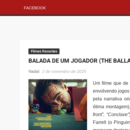
FACEBOOK
Filmes Recentes
BALADA DE UM JOGADOR (THE BALLAD
Nadal
2 de novembro de 2025
Um filme que de 
envolvendo jogos e
pela narrativa or
ótima montagem),
front”, “Conclave”
Farrell (o Pingui