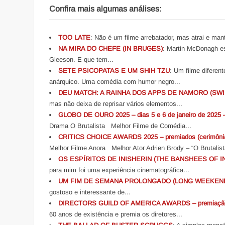
Confira mais algumas análises:
TOO LATE
: Não é um filme arrebatador, mas atrai e mant
NA MIRA DO CHEFE (IN BRUGES)
: Martin McDonagh es
Gleeson. E que tem...
SETE PSICOPATAS E UM SHIH TZU
: Um filme diferen
anárquico. Uma comédia com humor negro...
DEU MATCH: A RAINHA DOS APPS DE NAMORO (SWIP
mas não deixa de reprisar vários elementos...
GLOBO DE OURO 2025 – dias 5 e 6 de janeiro de 2025 
Drama O Brutalista Melhor Filme de Comédia...
CRITICS CHOICE AWARDS 2025 – premiados (cerimônia r
Melhor Filme Anora Melhor Ator Adrien Brody – “O Brutalist
OS ESPÍRITOS DE INISHERIN (THE BANSHEES OF I
para mim foi uma experiência cinematográfica...
UM FIM DE SEMANA PROLONGADO (LONG WEEKEN
gostoso e interessante de...
DIRECTORS GUILD OF AMERICA AWARDS – premiação de
60 anos de existência e premia os diretores...