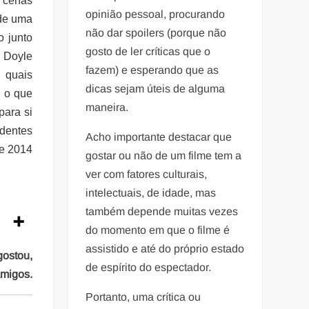
s cenas
opinião pessoal, procurando
 de uma
não dar spoilers (porque não
o junto
gosto de ler críticas que o
d Doyle
fazem) e esperando que as
 quais
dicas sejam úteis de alguma
, o que
maneira.
para si
ndentes
Acho importante destacar que
de 2014
gostar ou não de um filme tem a
ver com fatores culturais,
intelectuais, de idade, mas
também depende muitas vezes
do momento em que o filme é
assistido e até do próprio estado
gostou,
de espírito do espectador.
amigos.
Portanto, uma crítica ou