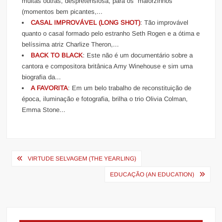
muitas outras, despretensiosa, para os “maiorzinhos”
(momentos bem picantes,...
CASAL IMPROVÁVEL (LONG SHOT)
: Tão improvável
quanto o casal formado pelo estranho Seth Rogen e a ótima e
belíssima atriz Charlize Theron,...
BACK TO BLACK
: Este não é um documentário sobre a
cantora e compositora britânica Amy Winehouse e sim uma
biografia da...
A FAVORITA
: Em um belo trabalho de reconstituição de
época, iluminação e fotografia, brilha o trio Olivia Colman,
Emma Stone...
Navegação
VIRTUDE SELVAGEM (THE YEARLING)
de
EDUCAÇÃO (AN EDUCATION)
Post