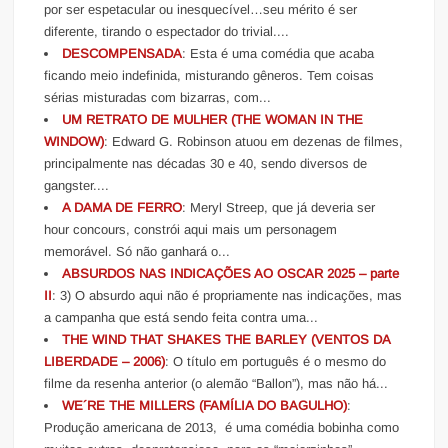
por ser espetacular ou inesquecível…seu mérito é ser
diferente, tirando o espectador do trivial....
DESCOMPENSADA
: Esta é uma comédia que acaba
ficando meio indefinida, misturando gêneros. Tem coisas
sérias misturadas com bizarras, com...
UM RETRATO DE MULHER (THE WOMAN IN THE
WINDOW)
: Edward G. Robinson atuou em dezenas de filmes,
principalmente nas décadas 30 e 40, sendo diversos de
gangster....
A DAMA DE FERRO
: Meryl Streep, que já deveria ser
hour concours, constrói aqui mais um personagem
memorável. Só não ganhará o...
ABSURDOS NAS INDICAÇÕES AO OSCAR 2025 – parte
II
: 3) O absurdo aqui não é propriamente nas indicações, mas
a campanha que está sendo feita contra uma...
THE WIND THAT SHAKES THE BARLEY (VENTOS DA
LIBERDADE – 2006)
: O título em português é o mesmo do
filme da resenha anterior (o alemão “Ballon”), mas não há...
WE´RE THE MILLERS (FAMÍLIA DO BAGULHO)
:
Produção americana de 2013, é uma comédia bobinha como