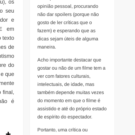
u), os
opinião pessoal, procurando
 o seu
não dar spoilers (porque não
ador e
gosto de ler críticas que o
 E em
fazem) e esperando que as
 texto
dicas sejam úteis de alguma
mes de
maneira.
otismo
Acho importante destacar que
pre do
gostar ou não de um filme tem a
 e que
ver com fatores culturais,
amente
intelectuais, de idade, mas
 final,
também depende muitas vezes
do momento em que o filme é
não é
assistido e até do próprio estado
de espírito do espectador.
Portanto, uma crítica ou