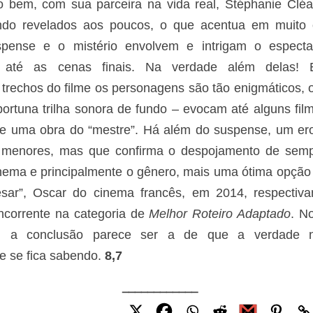
 bem, com sua parceira na vida real, Stéphanie Cléa
ndo revelados aos poucos, o que acentua em muito
spense e o mistério envolvem e intrigam o espect
 até as cenas finais. Na verdade além delas!
trechos do filme os personagens são tão enigmáticos, o
ortuna trilha sonora de fundo – evocam até alguns fil
e de uma obra do “mestre”. Há além do suspense, um er
a menores, mas que confirma o despojamento de sem
nema e principalmente o gênero, mais uma ótima opção
sar”, Oscar do cinema francês, em 2014, respectiv
ncorrente na categoria de
Melhor Roteiro Adaptado
. No
das, a conclusão parece ser a de que a verdade 
e se fica sabendo.
8,7
____________