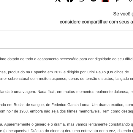
Se você 
considere compartilhar com seus 
ilme dotado de todo o acabamento necessário para dar dignidade ao seu difíci
nse, produzido na Espanha em 2012 e dirigido por Oriol Paulo (Os olhos de...
terror sobrenatural com muito suspense, cenas de tensão e sustos, lançado 
rlanda é uma viagem. Nada fácil, em muitos momentos realmente dolorosa, 
eado em Bodas de sangue, de Federico Garcia Lorca. Um drama exótico, com.
bom noir de 1953, embora não seja dos filmes memoráveis. Tem como desta
a. Aparentemente o gênero é o drama, mas vamos lentamente constatando qu
ee (o inesquecível Drácula do cinema) deu uma entrevista certa vez, dizendo