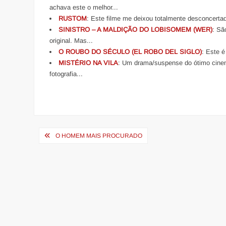
achava este o melhor...
RUSTOM
: Este filme me deixou totalmente desconcertado
SINISTRO – A MALDIÇÃO DO LOBISOMEM (WER)
: Sã
original. Mas...
O ROUBO DO SÉCULO (EL ROBO DEL SIGLO)
: Este é
MISTÉRIO NA VILA
: Um drama/suspense do ótimo cinem
fotografia...
Navegação
O HOMEM MAIS PROCURADO
de
Post