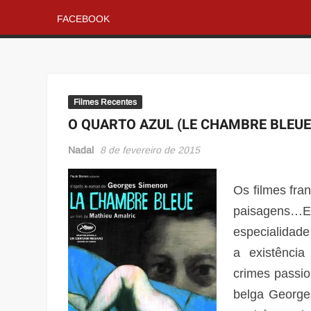
FACEBOOK
Filmes Recentes
O QUARTO AZUL (LE CHAMBRE BLEUE
Nadal
8 de fevereiro de 2015
Os filmes fra
paisagens…E
especialidade
a existência
crimes passi
belga George