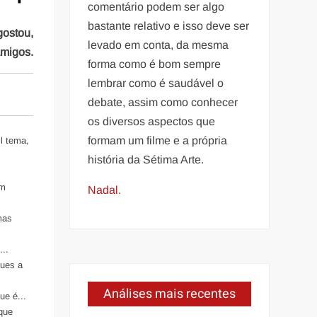
comentário podem ser algo
bastante relativo e isso deve ser
gostou,
levado em conta, da mesma
amigos.
forma como é bom sempre
lembrar como é saudável o
debate, assim como conhecer
os diversos aspectos que
formam um filme e a própria
l tema,
história da Sétima Arte.
em
Nadal.
mas
..
ques a
Análises mais recentes
e é...
 que