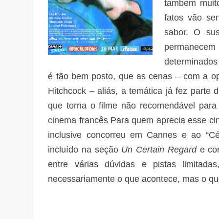
também muito
fatos vão se
sabor. O su
permanecem
determinados 
é tão bem posto, que as cenas – com a op
Hitchcock – aliás, a temática já fez part
que torna o filme não recomendável par
cinema francês Para quem aprecia esse ci
inclusive concorreu em Cannes e ao “Cé
incluído na seção
Un Certain Regard
e co
entre várias dúvidas e pistas limita
necessariamente o que acontece, mas o qu