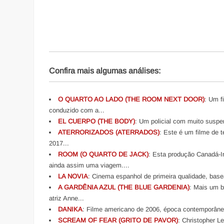
Confira mais algumas análises:
O QUARTO AO LADO (THE ROOM NEXT DOOR)
: Um f
conduzido com a...
EL CUERPO (THE BODY)
: Um policial com muito suspe
ATERRORIZADOS (ATERRADOS)
: Este é um filme de 
2017...
ROOM (O QUARTO DE JACK)
: Esta produção Canadá-I
ainda assim uma viagem....
LA NOVIA
: Cinema espanhol de primeira qualidade, bas
A GARDÊNIA AZUL (THE BLUE GARDENIA)
: Mais um 
atriz Anne...
DANIKA
: Filme americano de 2006, época contemporâne
SCREAM OF FEAR (GRITO DE PAVOR)
: Christopher L