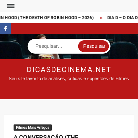
Skip
to
 HOOD (THE DEATH OF ROBIN HOOD – 2026)
DIA D – O DIA D
content
FaceBook
Search
DICASDECINEMA.NET
Seu site favorito de análises, críticas e sugestões de Filmes
Filmes Mais Antigos
A CONVERSAÇÃO (THE