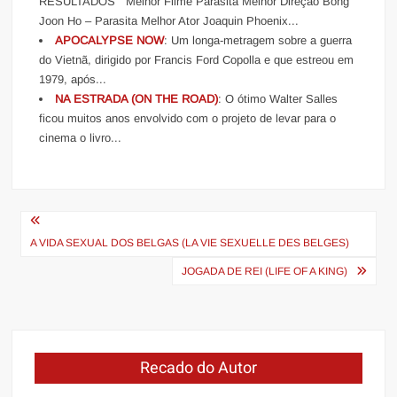
RESULTADOS Melhor Filme Parasita Melhor Direção Bong
Joon Ho – Parasita Melhor Ator Joaquin Phoenix...
APOCALYPSE NOW
: Um longa-metragem sobre a guerra
do Vietnã, dirigido por Francis Ford Copolla e que estreou em
1979, após...
NA ESTRADA (ON THE ROAD)
: O ótimo Walter Salles
ficou muitos anos envolvido com o projeto de levar para o
cinema o livro...
Navegação
de
A VIDA SEXUAL DOS BELGAS (LA VIE SEXUELLE DES BELGES)
Post
JOGADA DE REI (LIFE OF A KING)
Recado do Autor