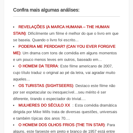
Confira mais algumas análises:
REVELAÇÕES (A MARCA HUMANA – THE HUMAN
STAIN)
: Dificilmente um filme é melhor do que o livro em que
se baseia. Quando o livro foi escrito...
PODERIA ME PERDOAR? (CAN YOU EVER FORGIVE
ME)
: Um drama com tons de comédia em alguns momentos
e um pouco menos leves em outros, baseado em...
O HOMEM DA TERRA
: Este filme americano de 2007,
cujo título traduz o original ao pé da letra, vai agradar muito
aqueles...
OS TURISTAS (SIGHTSEERS)
: Destaco este filme não
por ser espetacular ou inesquecível…seu mérito é ser
diferente, tirando o espectador do trivial....
MULHERES DO SÉCULO XX
: Esta comédia dramática
dirigida por Mike Mills trata de diversas questões, universais
e também típicas dos anos 70....
O HOMEM DOS OLHOS FRIOS (THE TIN STAR)
: Para
alguns, este faroeste em preto e branco de 1957 está entre