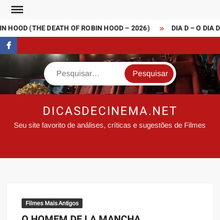
Skip
to
 HOOD (THE DEATH OF ROBIN HOOD – 2026)
DIA D – O DIA 
content
FaceBook
Search
DICASDECINEMA.NET
Seu site favorito de análises, críticas e sugestões de Filmes
Filmes Mais Antigos
O HOMEM DE LA MANCHA