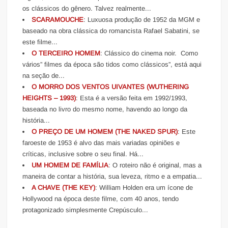
os clássicos do gênero. Talvez realmente...
SCARAMOUCHE
: Luxuosa produção de 1952 da MGM e
baseado na obra clássica do romancista Rafael Sabatini, se
este filme...
O TERCEIRO HOMEM
: Clássico do cinema noir. Como
vários” filmes da época são tidos como clássicos”, está aqui
na seção de...
O MORRO DOS VENTOS UIVANTES (WUTHERING
HEIGHTS – 1993)
: Esta é a versão feita em 1992/1993,
baseada no livro do mesmo nome, havendo ao longo da
história...
O PREÇO DE UM HOMEM (THE NAKED SPUR)
: Este
faroeste de 1953 é alvo das mais variadas opiniões e
críticas, inclusive sobre o seu final. Há...
UM HOMEM DE FAMÍLIA
: O roteiro não é original, mas a
maneira de contar a história, sua leveza, ritmo e a empatia...
A CHAVE (THE KEY)
: William Holden era um ícone de
Hollywood na época deste filme, com 40 anos, tendo
protagonizado simplesmente Crepúsculo...