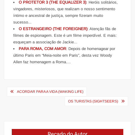
O PROTETOR 3 (THE EQUALIZER 3)
: Heróis solitários,
vingadores, misteriosos, que realizam o nosso sentimento
íntimo e ancestral de justiça, sempre fizeram muito
sucesso...
O ESTRANGEIRO (THE FOREIGNER)
: Atenção fãs de
filmes de espionagem. Este é um filme imperdível. E mais:
esqueçam a associação de Jackie...
PARA ROMA, COM AMOR
: Depois de homenagear por
último Paris em “Meia-noite em Paris”, desta vez Woody
Allen faz homenagem a Roma....
Navegação
ACORDAR PARA A VIDA (WAKING LIFE)
de
OS TURISTAS (SIGHTSEERS)
Post
Recado do Autor