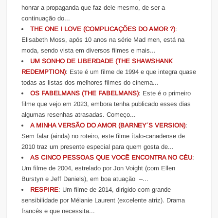
honrar a propaganda que faz dele mesmo, de ser a
continuação do...
THE ONE I LOVE (COMPLICAÇÕES DO AMOR ?)
:
Elisabeth Moss, após 10 anos na série Mad men, está na
moda, sendo vista em diversos filmes e mais...
UM SONHO DE LIBERDADE (THE SHAWSHANK
REDEMPTION)
: Este é um filme de 1994 e que integra quase
todas as listas dos melhores filmes do cinema...
OS FABELMANS (THE FABELMANS)
: Este é o primeiro
filme que vejo em 2023, embora tenha publicado esses dias
algumas resenhas atrasadas. Começo...
A MINHA VERSÃO DO AMOR (BARNEY´S VERSION)
:
Sem falar (ainda) no roteiro, este filme ítalo-canadense de
2010 traz um presente especial para quem gosta de...
AS CINCO PESSOAS QUE VOCÊ ENCONTRA NO CÉU
:
Um filme de 2004, estrelado por Jon Voight (com Ellen
Burstyn e Jeff Daniels), em boa atuação –...
RESPIRE
: Um filme de 2014, dirigido com grande
sensibilidade por Mélanie Laurent (excelente atriz). Drama
francês e que necessita...