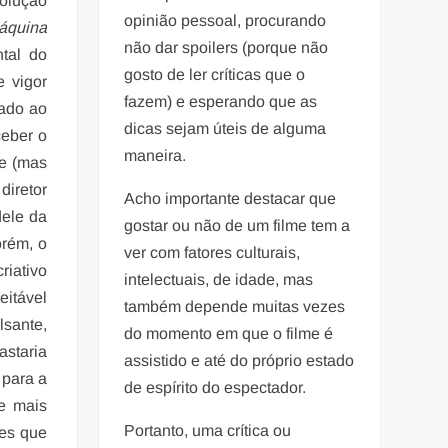
volução
opinião pessoal, procurando
áquina
não dar spoilers (porque não
ntal do
gosto de ler críticas que o
e vigor
fazem) e esperando que as
cado ao
dicas sejam úteis de alguma
ceber o
maneira.
ve (mas
diretor
Acho importante destacar que
dele da
gostar ou não de um filme tem a
orém, o
ver com fatores culturais,
riativo
intelectuais, de idade, mas
eitável
também depende muitas vezes
lsante,
do momento em que o filme é
staria
assistido e até do próprio estado
 para a
de espírito do espectador.
e mais
Portanto, uma crítica ou
ões que