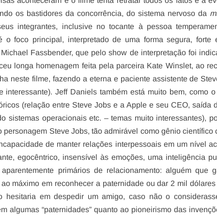
sas aconteceram e o filme tenta retratar todos os fatos e a e
ando os bastidores da concorrência, do sistema nervoso da
m
seus integrantes, inclusive no tocante à pessoa temperame
é o foco principal, interpretado de uma forma segura, forte 
 Michael Fassbender, que pelo show de interpretação foi indi
eu longa homenagem feita pela parceira Kate Winslet, ao re
ha neste filme, fazendo a eterna e paciente assistente de Ste
 interessante). Jeff Daniels também está muito bem, como o 
tóricos (relação entre Steve Jobs e a Apple e seu CEO, saída 
o sistemas operacionais etc. – temas muito interessantes), p
co personagem Steve Jobs, tão admirável como gênio científico c
incapacidade de manter relações interpessoais em um nível ac
te, egocêntrico, insensível às emoções, uma inteligência pu
 aparentemente primários de relacionamento: alguém que ga
a ao máximo em reconhecer a paternidade ou dar 2 mil dólares
o hesitaria em despedir um amigo, caso não o considerass
ém algumas “paternidades” quanto ao pioneirismo das invenç