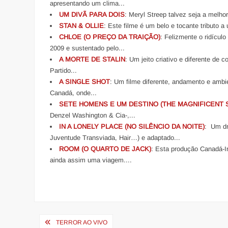
apresentando um clima...
UM DIVÃ PARA DOIS
: Meryl Streep talvez seja a melho
STAN & OLLIE
: Este filme é um belo e tocante tributo 
CHLOE (O PREÇO DA TRAIÇÃO)
: Felizmente o ridícul
2009 e sustentado pelo...
A MORTE DE STALIN
: Um jeito criativo e diferente de 
Partido...
A SINGLE SHOT
: Um filme diferente, andamento e ambi
Canadá, onde...
SETE HOMENS E UM DESTINO (THE MAGNIFICENT 
Denzel Washington & Cia-,...
IN A LONELY PLACE (NO SILÊNCIO DA NOITE)
: Um dr
Juventude Transviada, Hair…) e adaptado...
ROOM (O QUARTO DE JACK)
: Esta produção Canadá-I
ainda assim uma viagem....
Navegação
TERROR AO VIVO