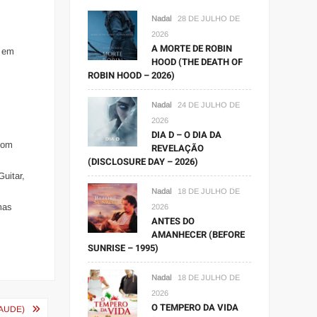
Nadal
28 DE JULHO DE
2026
A MORTE DE ROBIN
o em
HOOD (THE DEATH OF
ROBIN HOOD – 2026)
Nadal
24 DE JULHO DE
2026
DIA D – O DIA DA
 com
REVELAÇÃO
(DISCLOSURE DAY – 2026)
uitar,
Nadal
18 DE JULHO DE
mas
2026
ANTES DO
AMANHECER (BEFORE
SUNRISE – 1995)
Nadal
18 DE JULHO DE
2026
O TEMPERO DA VIDA
MAUDE)