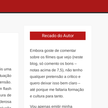
Recado do Autor
Embora goste de comentar
sobre os filmes que vejo (neste
blog, só comento os bons –
pós uma
notas acima de 7,5), não tenho
ituação
qualquer pretensão a crítico e
tensão.
quero deixar isso bem claro –
m flash
até porque me faltaria formação
gura de
e cultura para tanto.
oderosa
Vou apenas emitir minha