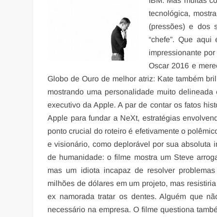
IBM. Mas muitas coi
tecnológica, mostr
(pressões) e dos 
“chefe”. Que aqui 
impressionante por
Oscar 2016 e merec
Globo de Ouro de melhor atriz: Kate também bril
mostrando uma personalidade muito delineada e
executivo da Apple. A par de contar os fatos his
Apple para fundar a NeXt, estratégias envolvend
ponto crucial do roteiro é efetivamente o polêmi
e visionário, como deplorável por sua absoluta 
de humanidade: o filme mostra um Steve arrogan
mas um idiota incapaz de resolver problemas
milhões de dólares em um projeto, mas resistiri
ex namorada tratar os dentes. Alguém que nã
necessário na empresa. O filme questiona tamb