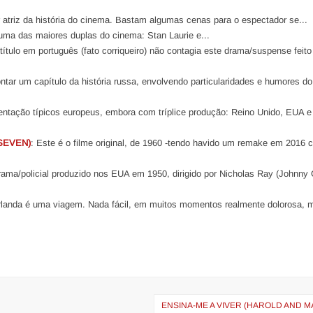
r atriz da história do cinema. Bastam algumas cenas para o espectador se...
a uma das maiores duplas do cinema: Stan Laurie e...
o título em português (fato corriqueiro) não contagia este drama/suspense feit
contar um capítulo da história russa, envolvendo particularidades e humores do
entação típicos europeus, embora com tríplice produção: Reino Unido, EUA e
SEVEN)
: Este é o filme original, de 1960 -tendo havido um remake em 2016
ama/policial produzido nos EUA em 1950, dirigido por Nicholas Ray (Johnny G
rlanda é uma viagem. Nada fácil, em muitos momentos realmente dolorosa, 
ENSINA-ME A VIVER (HAROLD AND 