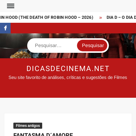
Skip
to
N HOOD (THE DEATH OF ROBIN HOOD – 2026)
DIA D – O DIA 
content
FaceBook
Search
DICASDECINEMA.NET
Seu site favorito de análises, críticas e sugestões de Filmes
Filmes antigos
FANTASMA D´AMORE