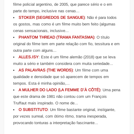
filme policial argentino, de 2005, que parece sério e o em
parte do tempo, inclusive nas cenas...
STOKER (SEGREDOS DE SANGUE)
: Não é para todos
os gostos, mas como é um filme muito bem feito (algumas
cenas sensacionais, inclusive...
PHANTOM THREAD (TRAMA FANTASMA)
: O título
original do filme tem em parte relação com fio, tessitura e em
outra parte com alguns...
ALLES.ISY
: Este é um filme alemão (2018) que se leva
muito a sério e também considera com muita seriedade...
AS PALAVRAS (THE WORDS)
: Um filme com uma
qualidade e densidade que só aparecem de tempos em
tempos. Esta é minha opinião,...
A MULHER DO LADO (LA FEMME D´À CÔTÉ)
: Uma pena
que este drama de 1981 não contou com um François
Truffaut mais inspirado. O nome de...
O SUBSTITUTO
: Um filme bastante original, instigante,
por vezes surreal, com ótimo ritmo, trama inesperada,
provocando tonturas a interpretação fascinante...