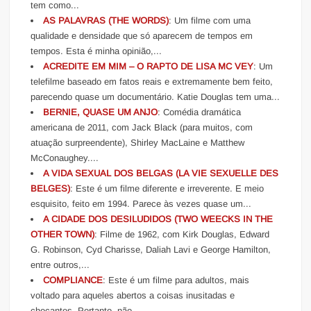
tem como...
AS PALAVRAS (THE WORDS)
: Um filme com uma
qualidade e densidade que só aparecem de tempos em
tempos. Esta é minha opinião,...
ACREDITE EM MIM – O RAPTO DE LISA MC VEY
: Um
telefilme baseado em fatos reais e extremamente bem feito,
parecendo quase um documentário. Katie Douglas tem uma...
BERNIE, QUASE UM ANJO
: Comédia dramática
americana de 2011, com Jack Black (para muitos, com
atuação surpreendente), Shirley MacLaine e Matthew
McConaughey....
A VIDA SEXUAL DOS BELGAS (LA VIE SEXUELLE DES
BELGES)
: Este é um filme diferente e irreverente. E meio
esquisito, feito em 1994. Parece às vezes quase um...
A CIDADE DOS DESILUDIDOS (TWO WEECKS IN THE
OTHER TOWN)
: Filme de 1962, com Kirk Douglas, Edward
G. Robinson, Cyd Charisse, Daliah Lavi e George Hamilton,
entre outros,...
COMPLIANCE
: Este é um filme para adultos, mais
voltado para aqueles abertos a coisas inusitadas e
chocantes. Portanto, não...