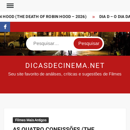
Skip
to
HOOD (THE DEATH OF ROBIN HOOD – 2026)
DIA D – O DIA D
content
FaceBook
Search
DICASDECINEMA.NET
Seu site favorito de análises, críticas e sugestões de Filmes
Filmes Mais Antigos
AS QUATRO CONFISSÕES (THE