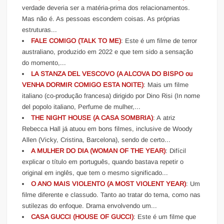
verdade deveria ser a matéria-prima dos relacionamentos.
Mas não é. As pessoas escondem coisas. As próprias
estruturas...
FALE COMIGO (TALK TO ME)
: Este é um filme de terror
australiano, produzido em 2022 e que tem sido a sensação
do momento,...
LA STANZA DEL VESCOVO (A ALCOVA DO BISPO ou
VENHA DORMIR COMIGO ESTA NOITE)
: Mais um filme
italiano (co-produção francesa) dirigido por Dino Risi (In nome
del popolo italiano, Perfume de mulher,...
THE NIGHT HOUSE (A CASA SOMBRIA)
: A atriz
Rebecca Hall já atuou em bons filmes, inclusive de Woody
Allen (Vicky, Cristina, Barcelona), sendo de certo...
A MULHER DO DIA (WOMAN OF THE YEAR)
: Difícil
explicar o título em português, quando bastava repetir o
original em inglês, que tem o mesmo significado...
O ANO MAIS VIOLENTO (A MOST VIOLENT YEAR)
: Um
filme diferente e classudo. Tanto ao tratar do tema, como nas
sutilezas do enfoque. Drama envolvendo um...
CASA GUCCI (HOUSE OF GUCCI)
: Este é um filme que