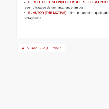
PERFEITOS DESCONHECIDOS (PERFETTI SCONOSCI
resumo trata-se de um jantar entre amigos,...
EL AUTOR (THE MOTIVE)
: Filme espanhol de qualidade,
protagonista...
Navegação
A TRAVESSIA (THE WALK)
de
Post