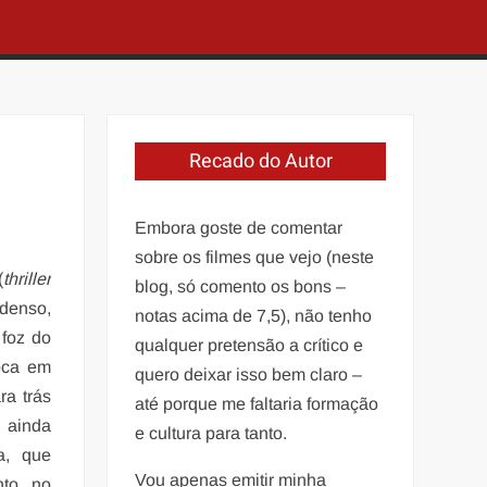
Recado do Autor
Embora goste de comentar
sobre os filmes que vejo (neste
(
thriller
blog, só comento os bons –
 denso,
notas acima de 7,5), não tenho
foz do
qualquer pretensão a crítico e
poca em
quero deixar isso bem claro –
ra trás
até porque me faltaria formação
 ainda
e cultura para tanto.
a, que
Vou apenas emitir minha
nto no