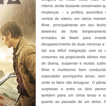
interior, ainda bastante conservador q
mudanças – a política assombra 
central do roteiro, em vários mome
filme, principalmente em seu fecho
detetives de forte temperamen
enviados de Madri para invest
desaparecimento de duas meninas e a
daí sua difícil integração com os 
costumes vai propiciando ótimos mo
de drama, suspense e muitas sutile
filme é muitíssimo bem conduzi
espectador acompanha tenso, sem
onde os fatos vão desaguar. O pânta
surpresas e entre os dois perso
também paira um clima tenso e su
quanto ao passado de um deles. 