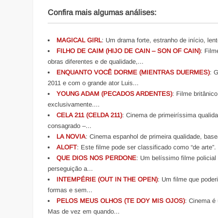
Confira mais algumas análises:
MAGICAL GIRL
: Um drama forte, estranho de início, len
FILHO DE CAIM (HIJO DE CAIN – SON OF CAIN)
: Fil
obras diferentes e de qualidade,...
ENQUANTO VOCÊ DORME (MIENTRAS DUERMES)
: 
2011 e com o grande ator Luis...
YOUNG ADAM (PECADOS ARDENTES)
: Filme britâni
exclusivamente....
CELA 211 (CELDA 211)
: Cinema de primeiríssima qualida
consagrado –...
LA NOVIA
: Cinema espanhol de primeira qualidade, bas
ALOFT
: Este filme pode ser classificado como “de arte”. É 
QUE DIOS NOS PERDONE
: Um belíssimo filme policia
perseguição a...
INTEMPÉRIE (OUT IN THE OPEN)
: Um filme que poder
formas e sem...
PELOS MEUS OLHOS (TE DOY MIS OJOS)
: Cinema é 
Mas de vez em quando...