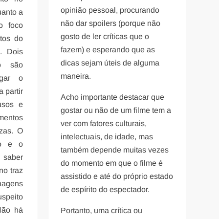
opinião pessoal, procurando
uanto a
não dar spoilers (porque não
o foco
gosto de ler críticas que o
ntos do
fazem) e esperando que as
. Dois
dicas sejam úteis de alguma
to são
maneira.
igar o
 partir
Acho importante destacar que
usos e
gostar ou não de um filme tem a
mentos
ver com fatores culturais,
zas. O
intelectuais, de idade, mas
do e o
também depende muitas vezes
 saber
do momento em que o filme é
no traz
assistido e até do próprio estado
nagens
de espírito do espectador.
speito
Não há
Portanto, uma crítica ou