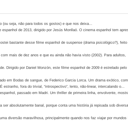
to (ou seja, não para todos os gostos) e que nos deixa...
me espanhol de 2013, dirigido por Jesús Monllaó. O cinema espanhol tem apre
Gostei bastante desse filme espanhol de suspense (drama psicológico?), feit
co com mais de dez anos e que eu ainda não havia visto (2002). Para adultos,
de. Dirigido por Daniel Monzón, este filme espanhol de 2009 é estrelado pelo
eado em Bodas de sangue, de Federico Garcia Lorca. Um drama exótico, com.
estranho, fora do trivial, “introspectivo”, lento, não-linear, intercalando o...
l espanhol, passado em Madri. Um thriller de primeira linha, envolvente, most
ia ser absolutamente banal, porque conta uma história já repisada sob divers
uma diversão maravilhosa, principalmente quando nos faz viajar por mundos i