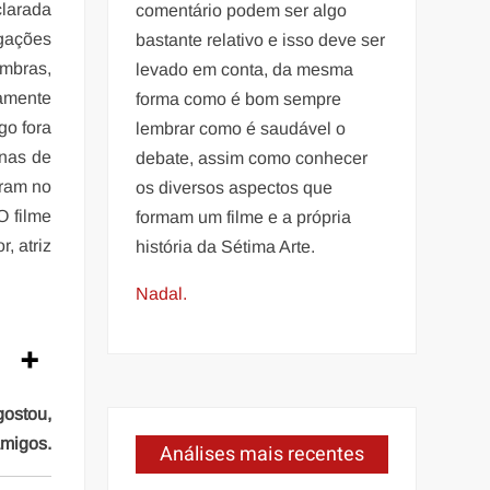
larada
comentário podem ser algo
ações
bastante relativo e isso deve ser
mbras,
levado em conta, da mesma
tamente
forma como é bom sempre
go fora
lembrar como é saudável o
inas de
debate, assim como conhecer
aram no
os diversos aspectos que
O filme
formam um filme e a própria
, atriz
história da Sétima Arte.
Nadal.
gostou,
amigos.
Análises mais recentes