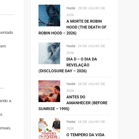
Nadal
28 DE JULHO DE
2026
A MORTE DE ROBIN
HOOD (THE DEATH OF
sentado
ROBIN HOOD – 2026)
o em
Nadal
24 DE JULHO DE
2026
DIA D – O DIA DA
REVELAÇÃO
(DISCLOSURE DAY – 2026)
Nadal
18 DE JULHO DE
..
2026
ANTES DO
rando a
AMANHECER (BEFORE
SUNRISE – 1995)
as
Nadal
18 DE JULHO DE
rreais.
2026
O TEMPERO DA VIDA