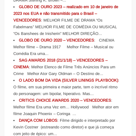
DRAMA Sterling K. Brown –...
GLOBO DE OURO 2023 – realizado em 10 de janeiro de
2023 nos EUA e não transmitido para o Brasil –
VENCEDORES
: MELHOR FILME DE DRAMA “Os
Fabelmans” MELHOR FILME DE COMÉDIA OU MUSICAL
“Os Banshees de Inisherin” MELHOR DIREÇÃO...
GLOBO DE OURO 2020 – VENCEDORES
: CINEMA
Melhor filme – Drama 1917 Melhor Filme – Musical ou
Comédia Era uma...
SAG AWARDS 2018 (21/1/18) – VENCEDORES –
CINEMA
: Melhor Elenco de Filme Três Anúncios Para um
Crime Melhor Ator Gary Oldman – O Destino de...
O LADO BOM DA VIDA (SILVER LININGS PLAYBOOK)
:
O filme, em sua primeira e maior parte, tem o incrível ritmo
do personagem: um bipolar, hiperativo. Mas...
CRITICS CHOICE AWARDS 2020 – VENCEDORES
:
Melhor filme Era uma Vez em… Hollywood Melhor ator em
filme Joaquin Phoenix – Coringa ...
DANÇA COM LOBOS
: Filme dirigido e interpretado por
Kevin Costner (estreando como diretor) e que já começa
com jeito de épico: um...