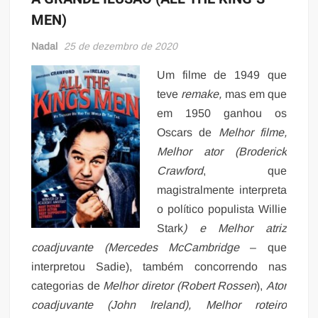
MEN)
Nadal
25 de dezembro de 2020
Um filme de 1949 que
teve
remake,
mas em que
em 1950 ganhou os
Oscars de
Melhor filme,
Melhor ator (Broderick
Crawford
, que
magistralmente interpreta
o político populista Willie
Stark
) e Melhor atriz
coadjuvante (Mercedes McCambridge
– que
interpretou Sadie), também concorrendo nas
categorias de
Melhor diretor (Robert Rossen
),
Ator
coadjuvante (John Ireland), Melhor roteiro