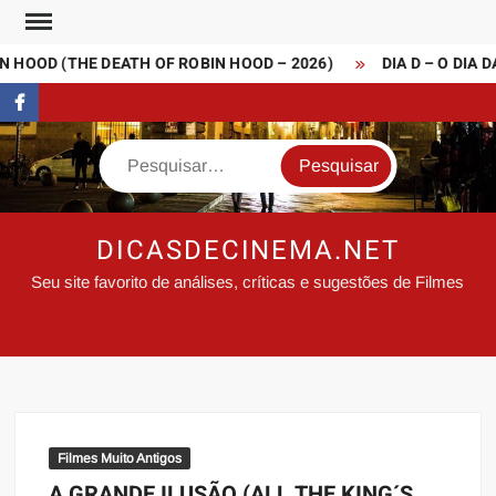
Skip
to
 HOOD (THE DEATH OF ROBIN HOOD – 2026)
DIA D – O DIA D
content
FaceBook
Search
DICASDECINEMA.NET
Seu site favorito de análises, críticas e sugestões de Filmes
Filmes Muito Antigos
A GRANDE ILUSÃO (ALL THE KING´S