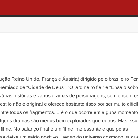
ução Reino Unido, França e Áustria) dirigido pelo brasileiro F
premiado de “Cidade de Deus”, “O jardineiro fiel” e “Ensaio sobr
 várias histórias e vários dramas de personagens, com encontro
tilo não é original e oferece bastante risco por ser muito difíci
 entre todos os fragmentos. E é o que ocorre em alguns momento
alguns dramas são menos bem explorados que outros. Mas isso
ilme. No balanço final é um filme interessante e que pelas
 deixa um saldo positivo. Dentro do universo cosmopolita qu