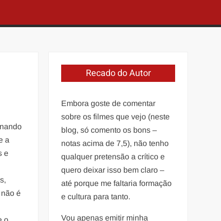
Recado do Autor
Embora goste de comentar
sobre os filmes que vejo (neste
ernando
blog, só comento os bons –
e a
notas acima de 7,5), não tenho
s e
qualquer pretensão a crítico e
l
quero deixar isso bem claro –
s,
até porque me faltaria formação
 não é
e cultura para tanto.
Vou apenas emitir minha
e o