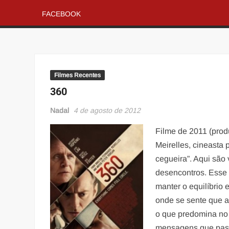
FACEBOOK
Filmes Recentes
360
Nadal
4 de agosto de 2012
Filme de 2011 (prod
Meirelles, cineasta 
cegueira”. Aqui são
desencontros. Esse es
manter o equilíbrio
onde se sente que 
o que predomina no f
mensagens que passa