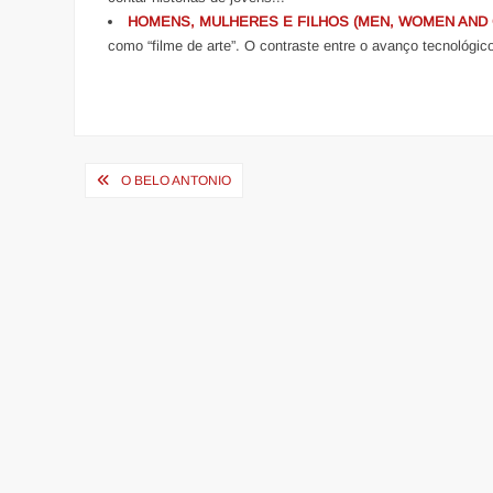
HOMENS, MULHERES E FILHOS (MEN, WOMEN AND 
como “filme de arte”. O contraste entre o avanço tecnológico
Navegação
O BELO ANTONIO
de
Post