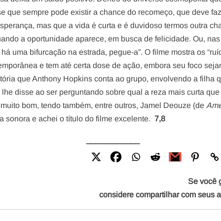
i-se que sempre pode existir a chance do recomeço, que deve fa
perança, mas que a vida é curta e é duvidoso termos outra ch
uando a oportunidade aparece, em busca de felicidade. Ou, nas
e há uma bifurcação na estrada, pegue-a”. O filme mostra os “ruí
emporânea e tem até certa dose de ação, embora seu foco sej
tória que Anthony Hopkins conta ao grupo, envolvendo a filha 
 lhe disse ao ser perguntando sobre qual a reza mais curta que 
 é muito bom, tendo também, entre outros, Jamel Deouze (de
Amè
a sonora e achei o título do filme excelente.
7,8
____________
Se você 
considere compartilhar com seus 