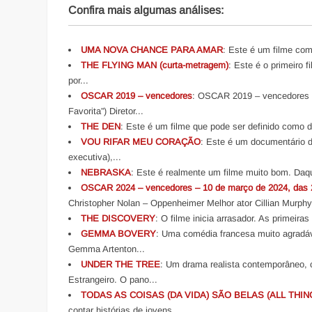
Confira mais algumas análises:
UMA NOVA CHANCE PARA AMAR
: Este é um filme com
THE FLYING MAN (curta-metragem)
: Este é o primeiro 
por...
OSCAR 2019 – vencedores
: OSCAR 2019 – vencedores F
Favorita”) Diretor...
THE DEN
: Este é um filme que pode ser definido como d
VOU RIFAR MEU CORAÇÃO
: Este é um documentário d
executiva),...
NEBRASKA
: Este é realmente um filme muito bom. Daqu
OSCAR 2024 – vencedores – 10 de março de 2024, das 
Christopher Nolan – Oppenheimer Melhor ator Cillian Murph
THE DISCOVERY
: O filme inicia arrasador. As primeiras
GEMMA BOVERY
: Uma comédia francesa muito agradáv
Gemma Artenton...
UNDER THE TREE
: Um drama realista contemporâneo, 
Estrangeiro. O pano...
TODAS AS COISAS (DA VIDA) SÃO BELAS (ALL THIN
contar histórias de jovens...