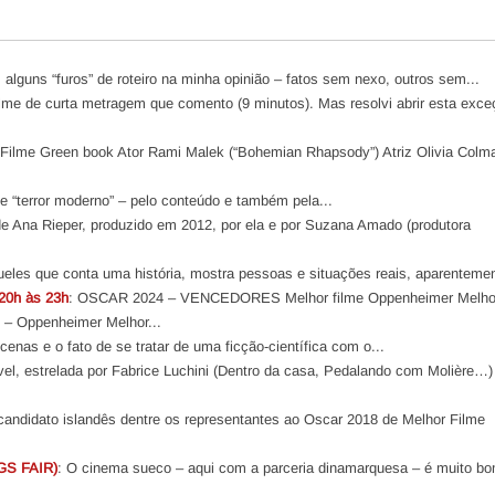
 alguns “furos” de roteiro na minha opinião – fatos sem nexo, outros sem...
filme de curta metragem que comento (9 minutos). Mas resolvi abrir esta exc
ilme Green book Ator Rami Malek (“Bohemian Rhapsody”) Atriz Olivia Colma
e “terror moderno” – pelo conteúdo e também pela...
e Ana Rieper, produzido em 2012, por ela e por Suzana Amado (produtora
eles que conta uma história, mostra pessoas e situações reais, aparentemen
20h às 23h
: OSCAR 2024 – VENCEDORES Melhor filme Oppenheimer Melhor 
y – Oppenheimer Melhor...
 cenas e o fato de se tratar de uma ficção-científica com o...
el, estrelada por Fabrice Luchini (Dentro da casa, Pedalando com Molière…)
candidato islandês dentre os representantes ao Oscar 2018 de Melhor Filme
GS FAIR)
: O cinema sueco – aqui com a parceria dinamarquesa – é muito b