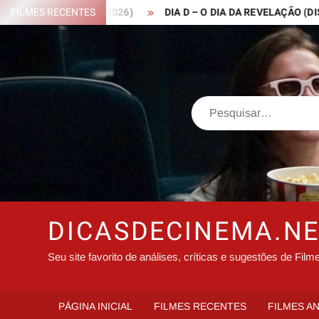
Skip
 ROBIN HOOD – 2026)
FILMES RECENTES
DIA D – O DIA DA REVELAÇÃO (DISCLO
to
content
Search
DICASDECINEMA.N
Seu site favorito de análises, críticas e sugestões de Film
PÁGINA INICIAL
FILMES RECENTES
FILMES A